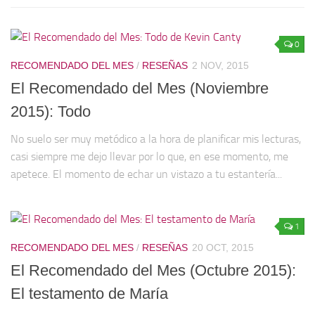
0
RECOMENDADO DEL MES
/
RESEÑAS
2 NOV, 2015
El Recomendado del Mes (Noviembre
2015): Todo
No suelo ser muy metódico a la hora de planificar mis lecturas,
casi siempre me dejo llevar por lo que, en ese momento, me
apetece. El momento de echar un vistazo a tu estantería...
1
RECOMENDADO DEL MES
/
RESEÑAS
20 OCT, 2015
El Recomendado del Mes (Octubre 2015):
El testamento de María