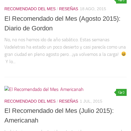
0
RECOMENDADO DEL MES
/
RESEÑAS
18 AGO, 2015
El Recomendado del Mes (Agosto 2015):
Diario de Gordon
No, no nos hemos ido de año sabático. Estas semanas
Vadeletras ha estado un poco desierto y casi parecía como una
gran ciudad en pleno agosto pero…¡ya volvemos a la carga!
Y lo...
0
RECOMENDADO DEL MES
/
RESEÑAS
1 JUL, 2015
El Recomendado del Mes (Julio 2015):
Americanah