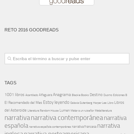
RETO 2016 GOODREADS
TAGS
1001 libros
Anagrama
Destino
Alfaguara
Blackie Books
Acantilado
Duomo
Ediciones B
Estoy leyendo
Libros
El Recomendado del Mes
Galaxia Gutenberg
Harper Lee
Libro
del Asteroide
Lumen
Literatura Random House
Metaliteratura
Matar a un ruiseñor
narrativa
narrativa contemporánea
narrativa
española
narrativa
narrativa española contemporánea
narrativa francesa
narrativa norteamericana
inglesa