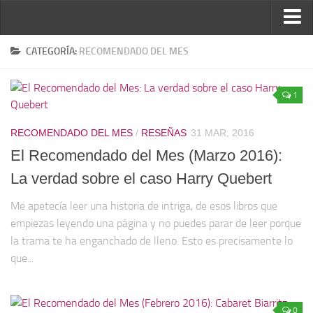
Inicio
CATEGORÍA:
RECOMENDADO DEL MES
Reseñas
1
Ver reseñas
Política de reseñas
RECOMENDADO DEL MES
/
RESEÑAS
31 MAR, 2016
Recomendados
El Recomendado del Mes (Marzo 2016):
Novela negra
La verdad sobre el caso Harry Quebert
Sobre mí
Me apetecía leer una historia de intriga, de esos libros que
empiezas leyendo una página y no puedes parar de leer porque
Colaboran
la trama te ha enganchado de lleno. Esto es precisamente lo
Contacto
que...
0