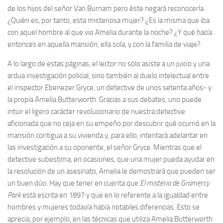
de los hijos del señor Van Burnam pero éste negará reconocerla.
¿Quién es, por tanto, esta misteriosa mujer? ¿Es la misma que iba
con aquel hombre al que vio Amelia durante la noche? ¿Y qué hacía
entonces en aquella mansión, ella sola, y con la familia de viaje?
A lo largo de estas páginas, el lector no sólo asiste a un juicio y una
ardua investigación policial, sino también al duelo intelectual entre
el inspector Ebenezer Gryce, un detective de unos setenta años- y
la propia Amelia Butterworth. Gracias a sus debates, uno puede
intuir el ligero carácter revolucionario de nuestra detective
aficionada que no ceja en su empeño por descubrir qué ocurrió en la
mansión contigua a su vivienda y, para ello, intentará adelantar en
las investigación a su oponente, el señor Gryce. Mientras que el
detective subestima, en ocasiones, que una mujer pueda ayudar en
la resolución de un asesinato, Amelia le demostrará que pueden ser
un buen dúo. Hay que tener en cuenta que
El misterio de Gramercy
Park
está escrita en 1897 y que en lo referente a la igualdad entre
hombres y mujeres todavía había notables diferencias. Esto se
aprecia, por ejemplo, en las técnicas que utiliza Amelia Butterworth