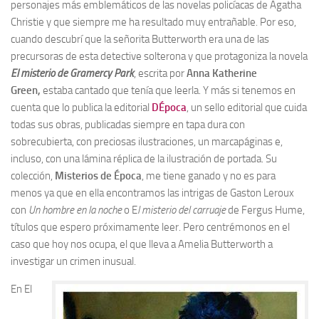
personajes más emblemáticos de las novelas policíacas de Agatha
Christie y que siempre me ha resultado muy entrañable. Por eso,
cuando descubrí que la señorita Butterworth era una de las
precursoras de esta detective solterona y que protagoniza la novela
El misterio de Gramercy Park
, escrita por
Anna Katherine
Green,
estaba cantado que tenía que leerla. Y más si tenemos en
cuenta que lo publica la editorial
DÉpoca
, un sello editorial que cuida
todas sus obras, publicadas siempre en tapa dura con
sobrecubierta, con preciosas ilustraciones, un marcapáginas e,
incluso, con una lámina réplica de la ilustración de portada. Su
colección,
Misterios de Época
, me tiene ganado y no es para
menos ya que en ella encontramos las intrigas de Gaston Leroux
con
Un hombre en la noche
o E
l misterio del carruaje
de Fergus Hume,
títulos que espero próximamente leer. Pero centrémonos en el
caso que hoy nos ocupa, el que lleva a Amelia Butterworth a
investigar un crimen inusual.
En
El