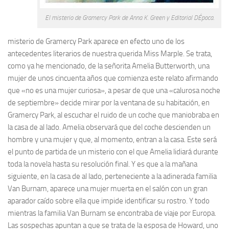
El misterio de Gramercy Park de Anna K. Green y Editorial DÉpoca.
misterio de Gramercy Park
aparece en efecto uno de los
antecedentes literarios de nuestra querida Miss Marple. Se trata,
como ya he mencionado, de la señorita Amelia Butterworth, una
mujer de unos cincuenta años que comienza este relato afirmando
que «no es una mujer curiosa», a pesar de que una «calurosa noche
de septiembre» decide mirar por la ventana de su habitación, en
Gramercy Park, al escuchar el ruido de un coche que maniobraba en
la casa de al lado. Amelia observará que del coche descienden un
hombre y una mujer y que, al momento, entran a la casa. Este será
el punto de partida de un misterio con el que Amelia lidiará durante
toda la novela hasta su resolución final. Y es que a la mañana
siguiente, en la casa de al lado, perteneciente a la adinerada familia
Van Burnam, aparece una mujer muerta en el salón con un gran
aparador caído sobre ella que impide identificar su rostro. Y todo
mientras la familia Van Burnam se encontraba de viaje por Europa.
Las sospechas apuntan a que se trata de la esposa de Howard, uno