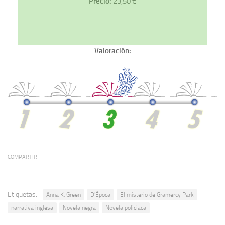
Precio:
23,50 €
Valoración:
COMPARTIR
Etiquetas:
Anna K. Green
D'Época
El misterio de Gramercy Park
narrativa inglesa
Novela negra
Novela policiaca