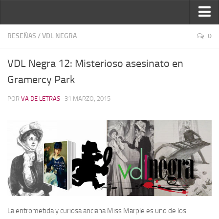
Inicio
RESEÑAS
/
VDL NEGRA
0
Reseñas
VDL Negra 12: Misterioso asesinato en
Ver reseñas
Gramercy Park
Política de reseñas
POR
VA DE LETRAS
· 31 MARZO, 2015
Recomendados
Novela negra
Sobre mí
Colaboran
Contacto
La entrometida y curiosa anciana Miss Marple es uno de los