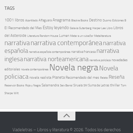
TAGS
1001 libros
Anagrama
Destino
Alfaguara
Blackie Books
Acantilado
Duomo
Ediciones B
Estoy leyendo
Libros
El Recomendado del Mes
Galaxia Gutenberg
Harper Lee
Libro
del Asteroide
Lumen
Literatura Random House
Metaliteratura
Matar a un ruiseñor
narrativa
narrativa contemporánea
narrativa
española
narrativa
narrativa española contemporánea
narrativa francesa
narrativa norteamericana
inglesa
novedades
narrativa policíaca
Novela negra
Novela
editoriales
novela contemporánea
policiaca
Reseña
Planeta
novela realista
Recomendado del mes
Relato
Salamandra
Suma de Letras
thriller
Seix Barral
Siruela
Reservoir Books
Roja y Negra
SM
Tom
Sharpe
Wilt
Vadeletras – Libros y literatura © 2026. Todos los derechos