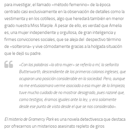
para investigar, el llamado «método femenino» de la época
centrado casi exclusivamente en la observación de detalles como la
vestimenta y en los cotilleos, algo que heredará también en menor
grado nuestra Miss Marple. A pesar de ello, es verdad que Amelia
es, una mujer independiente y orgullosa, de gran inteligencia y
firmes convicciones sociales, que se aleja del despectivo término
de «solterona» y vive cómodamente gracias a la holgada situación
que le dejó su padre.
«Con las palabras «la otra mujer» se refería a mí, la señorita
Butterworth, descendiente de los primeros colonos ingleses, que
ocuparon una posición considerable en la sociedad. Pero, aunque
no me entusiasmara verme asociada a esa mujer de la limpieza,
tuve mucho cuidado de no mostrar desagrado, pues razoné que,
como testigos, éramos iguales ante la ley, y era solamente
desde ese punto de vista desde el que se nos consideraba».
El misterio de Gramercy Park
es una novela detectivesca que destaca
por ofrecernos un misterioso asesinato repleto de giros