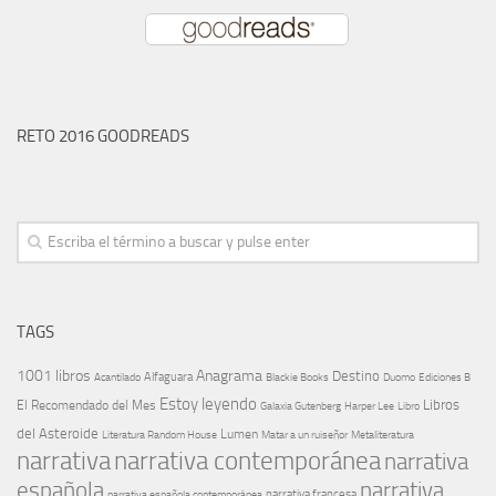
RETO 2016 GOODREADS
TAGS
1001 libros
Anagrama
Destino
Alfaguara
Blackie Books
Acantilado
Duomo
Ediciones B
Estoy leyendo
Libros
El Recomendado del Mes
Galaxia Gutenberg
Harper Lee
Libro
del Asteroide
Lumen
Literatura Random House
Metaliteratura
Matar a un ruiseñor
narrativa
narrativa contemporánea
narrativa
española
narrativa
narrativa española contemporánea
narrativa francesa