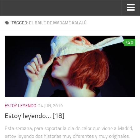
Inicio
TAGGED:
EL BAILE DE MADAME KALALÚ
Reseñas
0
Ver reseñas
Política de reseñas
Recomendados
Novela negra
Sobre mí
Colaboran
ESTOY LEYENDO
24 JUN, 2019
Contacto
Estoy leyendo… [18]
Esta semana, para soportar la ola de calor que viene a Madrid,
estoy leyendo dos historias muy diferentes y muy originales.