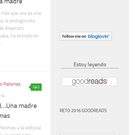
na madre
 más que una es una
a, la protagonista
de Alejandro
ruela, ha entrado en
.
Estoy leyendo
0
016
4)…Una madre
RETO 2016 GOODREADS
omas
alomas y la editorial