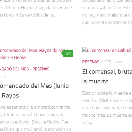
l Plaza & Janés está siendo uno de los
Siruela es el libro que es
er del año. Hoy os traigo la reseña de
semana. ¡Al fin! Con este 
s libros más vendidos de la...
no hay nada mejor que un
que promete sentimientos 
0
RESEÑAS
3 FEB, 2016
DADO DEL MES
/
RESEÑAS
El comensal, bruta
2016
la muerte
comendado del Mes (Junio
Escribir sobre la muerte e
: Rayos
resultar difícil. Escribir 
velas retratan la amistad con tanta
ésta haya sido real, todav
 y ternura como lo hace Rayos de
mucho más. La muerte s
ro y la editorial Blackie Books. Fue
tabú,...
os libros que me llamó la atención en