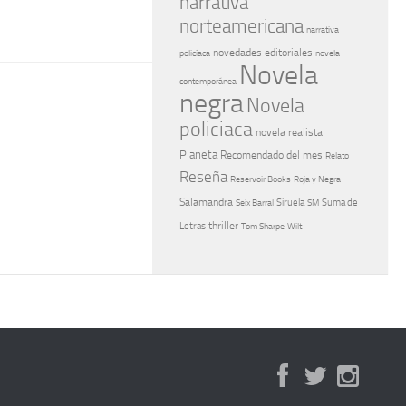
narrativa
norteamericana
narrativa
novedades editoriales
policíaca
novela
Novela
contemporánea
negra
Novela
policiaca
novela realista
Planeta
Recomendado del mes
Relato
Reseña
Reservoir Books
Roja y Negra
Salamandra
Suma de
Seix Barral
Siruela
SM
Letras
thriller
Tom Sharpe
Wilt