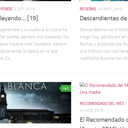
EYENDO
2 SEP, 2019
RESEÑAS
26 MAY, 2019
 leyendo… [19]
Descendientes de
septiembre y la vuelta a la rutina ha
Descendientes es el títul
 Por suerte, siempre nos quedarán las
traigo hoy, escrita por el
 para hacerla más llevadera. Verano
Muñoz y publicada por Aut
dójicamente, la época en la que
una historia que nos lleva
. Es...
madrileña durante los últ
0
RECOMENDADO DEL MES
/
31 AGO, 2016
El Recomendado 