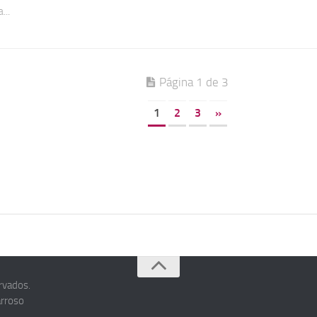
...
Página 1 de 3
1
2
3
»
rvados.
arroso