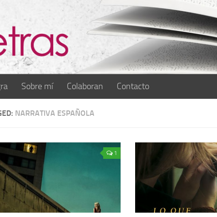
ra
Sobre mí
Colaboran
Contacto
GED:
NARRATIVA ESPAÑOLA
1