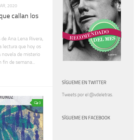
AR, 2020
que callan los
s de Ana Lena Rivera,
a lectura que hoy os
a novela de misterio
 fin de semana...
SÍGUEME EN TWITTER
Tweets por el @vdeletras.
0
SÍGUEME EN FACEBOOK