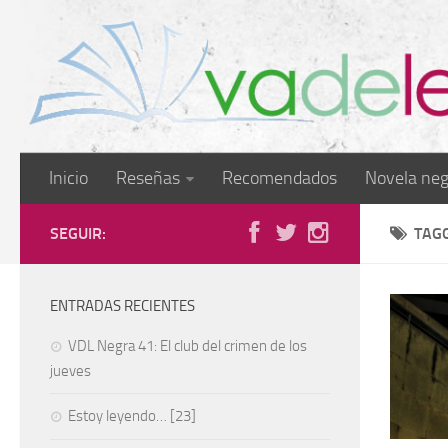
Inicio
Reseñas
Recomendados
Novela neg
SEGUIR:
TAG
ENTRADAS RECIENTES
VDL Negra 41: El club del crimen de los
jueves
Estoy leyendo… [23]