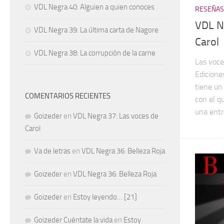
VDL Negra 40: Alguien a quien conoces
RESEÑAS
VDL N
VDL Negra 39: La última carta de Nagore
Carol
VDL Negra 38: La corrupción de la carne
Las voce
Edicione
tiene un
COMENTARIOS RECIENTES
con el q
una entr
Goizeder
en
VDL Negra 37: Las voces de
Carol
Va de letras
en
VDL Negra 36: Belleza Roja
Goizeder
en
VDL Negra 36: Belleza Roja
Goizeder
en
Estoy leyendo… [21]
Goizeder Cuéntate la vida
en
Estoy