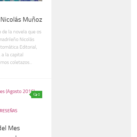
 Nicolás Muñoz
o de la novela que os
 madrileño Nicolás
omática Editorial,
 a la capital
imos coletazos...
0
RESEÑAS
del Mes