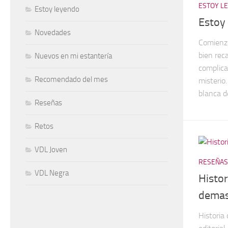
ESTOY L
Estoy leyendo
Estoy
Novedades
Comienzo
bien rec
Nuevos en mi estantería
complic
Recomendado del mes
misterio.
blanca de
Reseñas
Retos
VDL Joven
RESEÑAS
VDL Negra
Histor
demas
Historia 