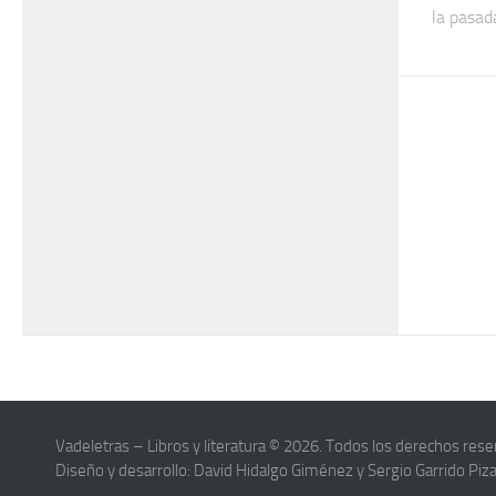
la pasada
Vadeletras – Libros y literatura © 2026. Todos los derechos rese
Diseño y desarrollo: David Hidalgo Giménez y Sergio Garrido Piz