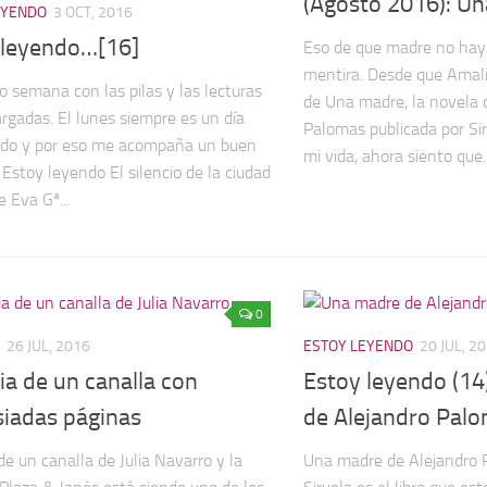
(Agosto 2016): U
EYENDO
3 OCT, 2016
 leyendo…[16]
Eso de que madre no hay
mentira. Desde que Amali
 semana con las pilas y las lecturas
de Una madre, la novela 
argadas. El lunes siempre es un día
Palomas publicada por Si
ado y por eso me acompaña un buen
mi vida, ahora siento que..
 Estoy leyendo El silencio de la ciudad
 Eva Gª...
0
26 JUL, 2016
ESTOY LEYENDO
20 JUL, 2
ia de un canalla con
Estoy leyendo (1
iadas páginas
de Alejandro Pal
de un canalla de Julia Navarro y la
Una madre de Alejandro P