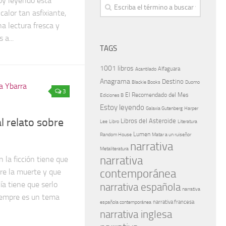
toy leyendo esta
calor tan asfixiante,
a lectura fresca y
a...
TAGS
1001 libros
Alfaguara
Acantilado
Anagrama
Destino
Blackie Books
Duomo
3
El Recomendado del Mes
Ediciones B
Estoy leyendo
Galaxia Gutenberg
Harper
l relato sobre
Libros del Asteroide
Literatura
Lee
Libro
Lumen
Random House
Matar a un ruiseñor
narrativa
Metaliteratura
narrativa
n la ficción tiene que
sobre la muerte y que
contemporánea
ía tiene que serlo
narrativa española
narrativa
iempre es un tema
española contemporánea
narrativa francesa
narrativa inglesa