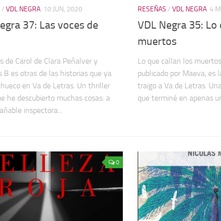
/
VDL NEGRA
10 JUN, 2020
RESEÑAS
/
VDL NEGRA
4 M
egra 37: Las voces de
VDL Negra 35: Lo 
muertos
s de Carol de Clara Peñalver y
Lo que callan los muerto
s B es otras de las historias que ya
publicado por Maeva, es l
 hueco en Va de Letras. Un thriller
traigo a Va de Letras. Un
ue he descubierto muchas cosas: a
que terminé en apenas un
añable inspectora...
0