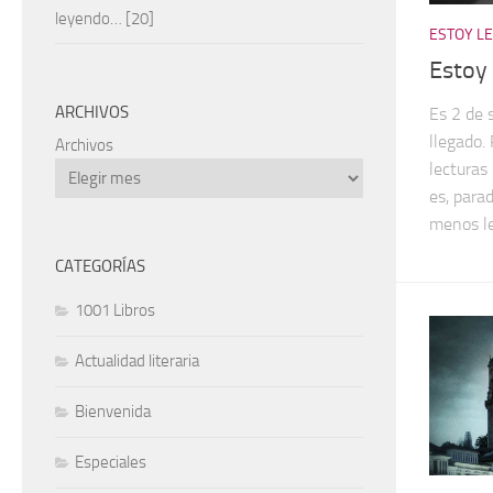
leyendo… [20]
ESTOY L
Estoy
ARCHIVOS
Es 2 de 
llegado.
Archivos
lecturas
es, para
menos leo
CATEGORÍAS
1001 Libros
Actualidad literaria
Bienvenida
Especiales