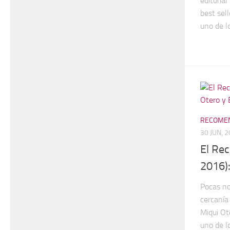
editoria
best sell
uno de lo
RECOMEN
30 JUN, 
El Re
2016)
Pocas no
cercanía
Miqui Ote
uno de l