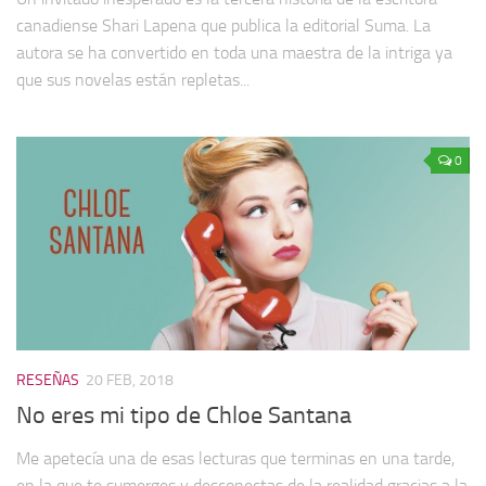
canadiense Shari Lapena que publica la editorial Suma. La
autora se ha convertido en toda una maestra de la intriga ya
que sus novelas están repletas...
0
RESEÑAS
20 FEB, 2018
No eres mi tipo de Chloe Santana
Me apetecía una de esas lecturas que terminas en una tarde,
en la que te sumerges y desconectas de la realidad gracias a la