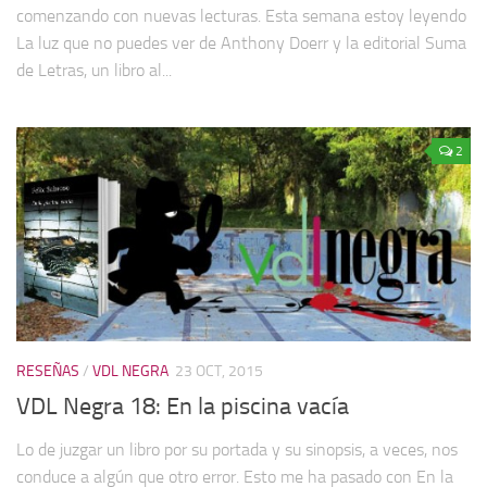
comenzando con nuevas lecturas. Esta semana estoy leyendo
La luz que no puedes ver de Anthony Doerr y la editorial Suma
de Letras, un libro al...
2
RESEÑAS
/
VDL NEGRA
23 OCT, 2015
VDL Negra 18: En la piscina vacía
Lo de juzgar un libro por su portada y su sinopsis, a veces, nos
conduce a algún que otro error. Esto me ha pasado con En la