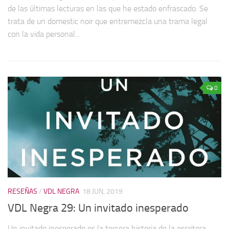
de las últimas lecturas en las que he estado enfrascado. Se
trata de un domestic noir que entremezcla una trama legal
con la vida personal...
0
RESEÑAS
/
VDL NEGRA
18 JUN, 2019
VDL Negra 29: Un invitado inesperado
Un invitado inesperado es la tercera historia de la escritora