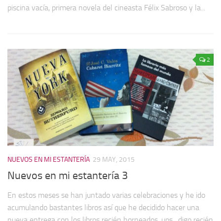
piscina vacía, primera novela del cineasta Félix Sabroso y la...
2
NUEVOS EN MI ESTANTERÍA
29 MAY, 2015
Nuevos en mi estantería 3
En estos meses se han juntado varias celebraciones y he ido
acumulando bastantes libros así que he decidido hacer una
nueva entrega con los libros recién horneados, ups…digo recién