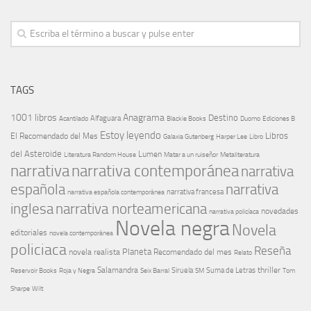
TAGS
1001 libros
Anagrama
Destino
Alfaguara
Blackie Books
Acantilado
Duomo
Ediciones B
Estoy leyendo
Libros
El Recomendado del Mes
Galaxia Gutenberg
Harper Lee
Libro
del Asteroide
Lumen
Literatura Random House
Metaliteratura
Matar a un ruiseñor
narrativa
narrativa contemporánea
narrativa
española
narrativa
narrativa española contemporánea
narrativa francesa
narrativa norteamericana
inglesa
novedades
narrativa policíaca
Novela negra
Novela
editoriales
novela contemporánea
policiaca
Reseña
Planeta
novela realista
Recomendado del mes
Relato
Salamandra
Suma de Letras
thriller
Seix Barral
Siruela
Reservoir Books
Roja y Negra
SM
Tom
Sharpe
Wilt