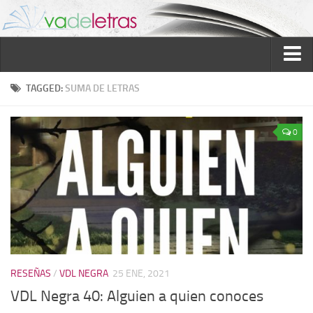
Inicio
TAGGED:
SUMA DE LETRAS
Reseñas
0
Ver reseñas
Política de reseñas
Recomendados
Novela negra
Sobre mí
Colaboran
RESEÑAS
/
VDL NEGRA
25 ENE, 2021
Contacto
VDL Negra 40: Alguien a quien conoces