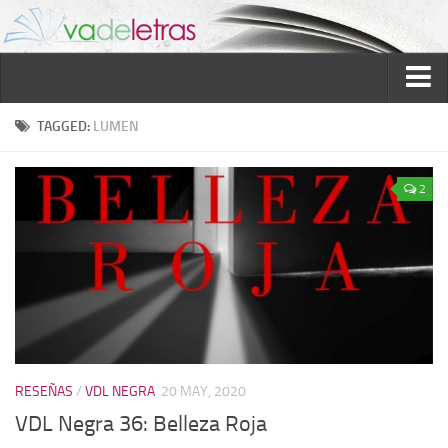
Inicio
TAGGED:
LUMEN
Reseñas
2
Ver reseñas
Política de reseñas
Recomendados
Novela negra
Sobre mí
Colaboran
RESEÑAS
/
VDL NEGRA
20 MAY, 2020
Contacto
VDL Negra 36: Belleza Roja