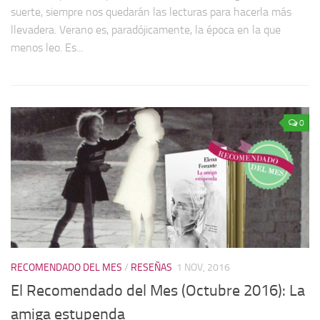
suerte, siempre nos quedarán las lecturas para hacerla más
llevadera. Verano es, paradójicamente, la época en la que
menos leo. Es...
0
RECOMENDADO DEL MES
/
RESEÑAS
1 NOV, 2016
El Recomendado del Mes (Octubre 2016): La
amiga estupenda