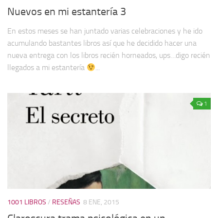
Nuevos en mi estantería 3
En estos meses se han juntado varias celebraciones y he ido
acumulando bastantes libros así que he decidido hacer una
nueva entrega con los libros recién horneados, ups…digo recién
llegados a mi estantería
...
1
1001 LIBROS
/
RESEÑAS
8 ENE, 2015