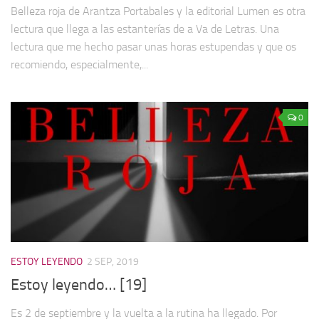
Belleza roja de Arantza Portabales y la editorial Lumen es otra
lectura que llega a las estanterías de a Va de Letras. Una
lectura que me hecho pasar unas horas estupendas y que os
recomiendo, especialmente,...
0
ESTOY LEYENDO
2 SEP, 2019
Estoy leyendo… [19]
Es 2 de septiembre y la vuelta a la rutina ha llegado. Por