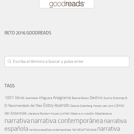
RETO 2016 GOODREADS
TAGS
1001 libros
Anagrama
Destino
Alfaguara
Blackie Books
Acantilado
Duomo
Ediciones B
Estoy leyendo
Libros
El Recomendado del Mes
Galaxia Gutenberg
Harper Lee
Libro
del Asteroide
Lumen
Literatura Random House
Metaliteratura
Matar a un ruiseñor
narrativa
narrativa contemporánea
narrativa
española
narrativa
narrativa española contemporánea
narrativa francesa