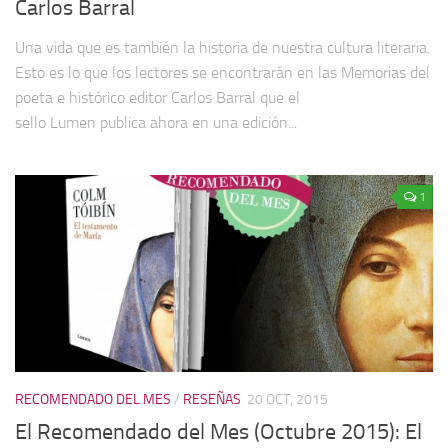
Carlos Barral
Una vida que es también la historia de nuestra cultura literaria.
Esto es lo que los lectores se encontrarán en las Memorias del
poeta e histórico editor Carlos Barral que el
sello Lumen publica ahora en una edición...
1
RECOMENDADO DEL MES
/
RESEÑAS
20 OCT, 2015
El Recomendado del Mes (Octubre 2015): El