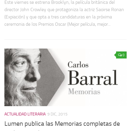
Este viernes se estrena Brooklyn, la película británica del
director John Crowley que protagoniza la actriz Saoirse Ronan
(Expiación) y que opta a tres candidaturas en la próxima
ceremonia de los Premios Oscar (Mejor película, mejor...
0
ACTUALIDAD LITERARIA
9 DIC, 2015
Lumen publica las Memorias completas de