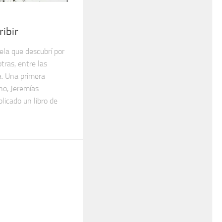
ribir
ela que descubrí por
tras, entre las
a. Una primera
no, Jeremías
licado un libro de