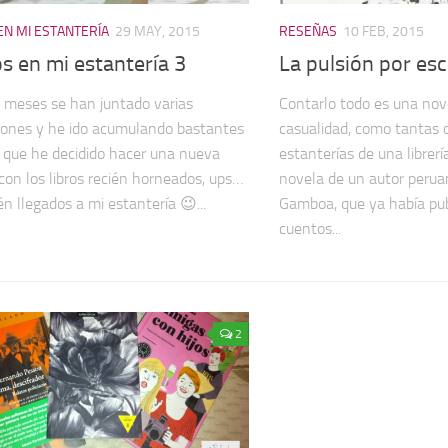
EN MI ESTANTERÍA
29 MAY, 2015
RESEÑAS
10 FEB, 2015
s en mi estantería 3
La pulsión por esc
 meses se han juntado varias
Contarlo todo es una nov
iones y he ido acumulando bastantes
casualidad, como tantas o
sí que he decidido hacer una nueva
estanterías de una librerí
con los libros recién horneados, ups…
novela de un autor perua
én llegados a mi estantería 😉...
Gamboa, que ya había pub
cuentos...
2