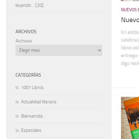
leyendo… [20]
NUEVOS 
Nuevo
ARCHIVOS
En estos
celebrac
Archivos
libros a
entrega 
digo reci
CATEGORÍAS
1001 Libros
Actualidad literaria
Bienvenida
Especiales