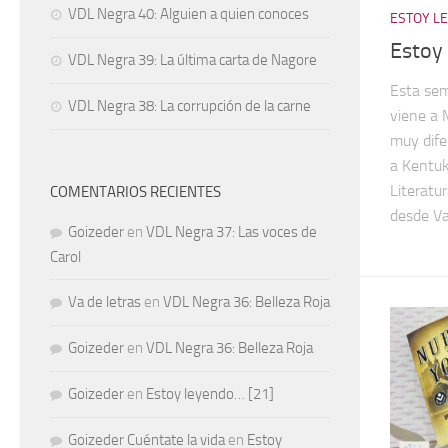
VDL Negra 40: Alguien a quien conoces
ESTOY L
Estoy
VDL Negra 39: La última carta de Nagore
Esta sem
VDL Negra 38: La corrupción de la carne
viene a 
muy dife
a Kentu
Literatu
COMENTARIOS RECIENTES
desde Va
Goizeder
en
VDL Negra 37: Las voces de
Carol
Va de letras
en
VDL Negra 36: Belleza Roja
Goizeder
en
VDL Negra 36: Belleza Roja
Goizeder
en
Estoy leyendo… [21]
Goizeder Cuéntate la vida
en
Estoy