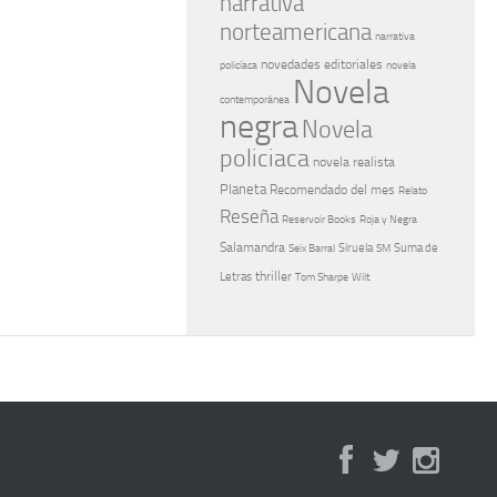
narrativa
norteamericana
narrativa
novedades editoriales
policíaca
novela
Novela
contemporánea
negra
Novela
policiaca
novela realista
Planeta
Recomendado del mes
Relato
Reseña
Reservoir Books
Roja y Negra
Salamandra
Suma de
Seix Barral
Siruela
SM
Letras
thriller
Tom Sharpe
Wilt