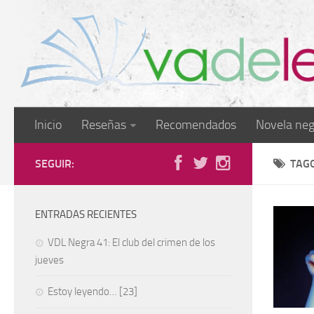
Inicio
Reseñas
Recomendados
Novela neg
SEGUIR:
TAG
ENTRADAS RECIENTES
VDL Negra 41: El club del crimen de los
jueves
Estoy leyendo… [23]