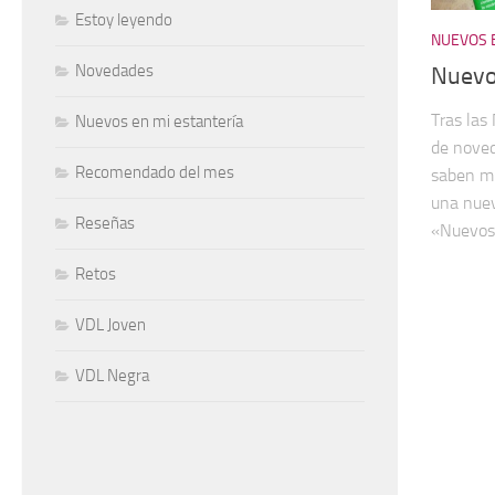
Estoy leyendo
NUEVOS 
Novedades
Nuevo
Tras la
Nuevos en mi estantería
de noved
Recomendado del mes
saben mi
una nuev
Reseñas
«Nuevos 
Retos
VDL Joven
VDL Negra