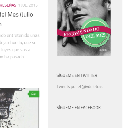
RESEÑAS
1 JUL, 2015
l Mes (Julio
h
nido entretenido unas
ejan huella, que se
ntuyes que vas a
 me ha pasado
SÍGUEME EN TWITTER
Tweets por el @vdeletras.
0
SÍGUEME EN FACEBOOK