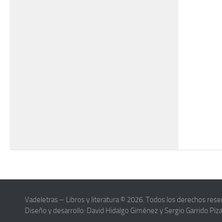
Vadeletras – Libros y literatura © 2026. Todos los derechos rese
Diseño y desarrollo: David Hidalgo Giménez y Sergio Garrido Piz