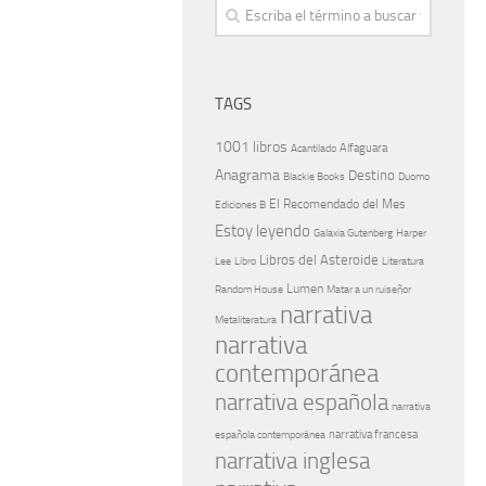
TAGS
1001 libros
Alfaguara
Acantilado
Anagrama
Destino
Blackie Books
Duomo
El Recomendado del Mes
Ediciones B
Estoy leyendo
Galaxia Gutenberg
Harper
Libros del Asteroide
Literatura
Lee
Libro
Lumen
Random House
Matar a un ruiseñor
narrativa
Metaliteratura
narrativa
contemporánea
narrativa española
narrativa
española contemporánea
narrativa francesa
narrativa inglesa