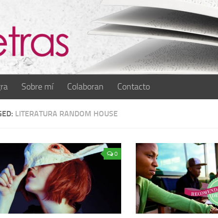
ra
Sobre mí
Colaboran
Contacto
GED:
LITERATURA RANDOM HOUSE
0