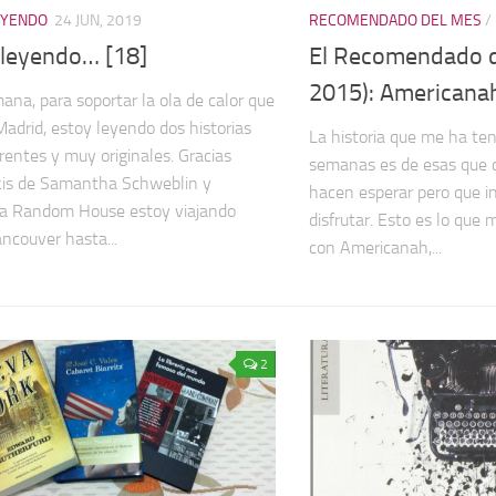
EYENDO
24 JUN, 2019
RECOMENDADO DEL MES
/
 leyendo… [18]
El Recomendado de
2015): Americana
ana, para soportar la ola de calor que
Madrid, estoy leyendo dos historias
La historia que me ha te
rentes y muy originales. Gracias
semanas es de esas que d
kis de Samantha Schweblin y
hacen esperar pero que i
ra Random House estoy viajando
disfrutar. Esto es lo que
ncouver hasta...
con Americanah,...
2