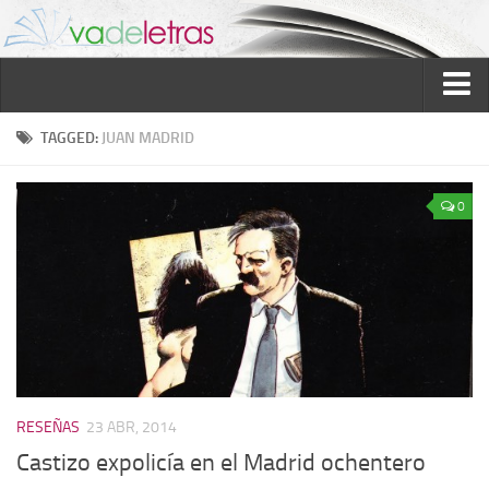
Inicio
TAGGED:
JUAN MADRID
Reseñas
0
Ver reseñas
Política de reseñas
Recomendados
Novela negra
Sobre mí
Colaboran
RESEÑAS
23 ABR, 2014
Contacto
Castizo expolicía en el Madrid ochentero