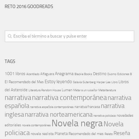
RETO 2016 GOODREADS
TAGS
1001 libros
Anagrama
Destino
Alfaguara
Blackie Books
Acantilado
Duomo
Ediciones B
Estoy leyendo
Libros
El Recomendado del Mes
Galaxia Gutenberg
Harper Lee
Libro
del Asteroide
Lumen
Literatura Random House
Metaliteratura
Matar a un ruiseñor
narrativa
narrativa contemporánea
narrativa
española
narrativa
narrativa española contemporánea
narrativa francesa
narrativa norteamericana
inglesa
novedades
narrativa policíaca
Novela negra
Novela
editoriales
novela contemporánea
policiaca
Reseña
Planeta
novela realista
Recomendado del mes
Relato