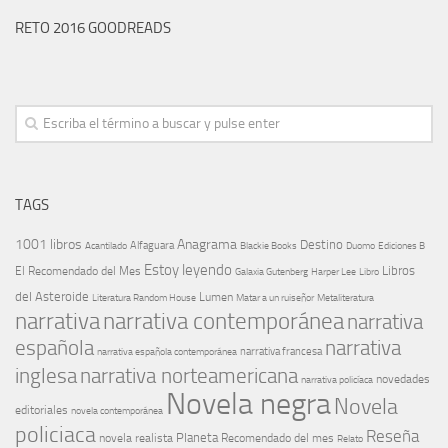
RETO 2016 GOODREADS
TAGS
1001 libros
Anagrama
Destino
Alfaguara
Blackie Books
Acantilado
Duomo
Ediciones B
Estoy leyendo
Libros
El Recomendado del Mes
Galaxia Gutenberg
Harper Lee
Libro
del Asteroide
Lumen
Literatura Random House
Metaliteratura
Matar a un ruiseñor
narrativa
narrativa contemporánea
narrativa
española
narrativa
narrativa española contemporánea
narrativa francesa
narrativa norteamericana
inglesa
novedades
narrativa policíaca
Novela negra
Novela
editoriales
novela contemporánea
policiaca
Reseña
Planeta
novela realista
Recomendado del mes
Relato