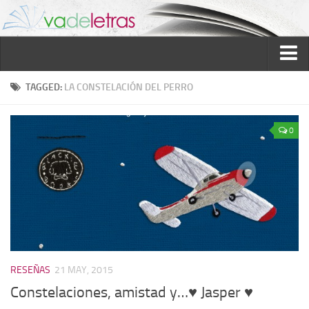
Inicio
TAGGED:
LA CONSTELACIÓN DEL PERRO
Reseñas
0
Ver reseñas
Política de reseñas
Recomendados
Novela negra
Sobre mí
Colaboran
RESEÑAS
21 MAY, 2015
Contacto
Constelaciones, amistad y…♥ Jasper ♥