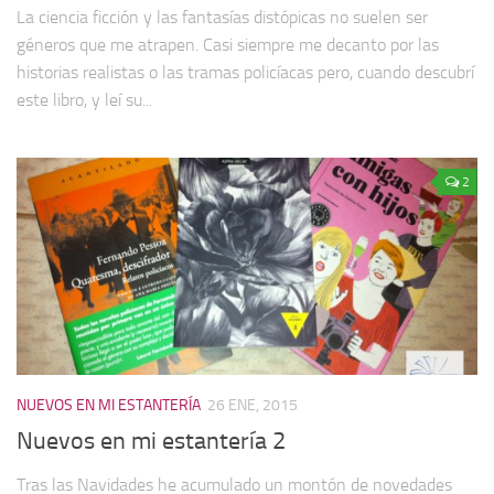
La ciencia ficción y las fantasías distópicas no suelen ser
géneros que me atrapen. Casi siempre me decanto por las
historias realistas o las tramas policíacas pero, cuando descubrí
este libro, y leí su...
2
NUEVOS EN MI ESTANTERÍA
26 ENE, 2015
Nuevos en mi estantería 2
Tras las Navidades he acumulado un montón de novedades