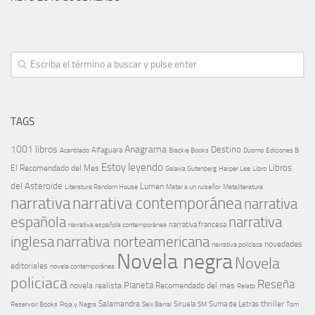
TAGS
1001 libros
Anagrama
Destino
Alfaguara
Blackie Books
Acantilado
Duomo
Ediciones B
Estoy leyendo
Libros
El Recomendado del Mes
Galaxia Gutenberg
Harper Lee
Libro
del Asteroide
Lumen
Literatura Random House
Metaliteratura
Matar a un ruiseñor
narrativa
narrativa contemporánea
narrativa
española
narrativa
narrativa española contemporánea
narrativa francesa
narrativa norteamericana
inglesa
novedades
narrativa policíaca
Novela negra
Novela
editoriales
novela contemporánea
policiaca
Reseña
Planeta
novela realista
Recomendado del mes
Relato
Salamandra
Suma de Letras
thriller
Seix Barral
Siruela
Reservoir Books
Roja y Negra
SM
Tom