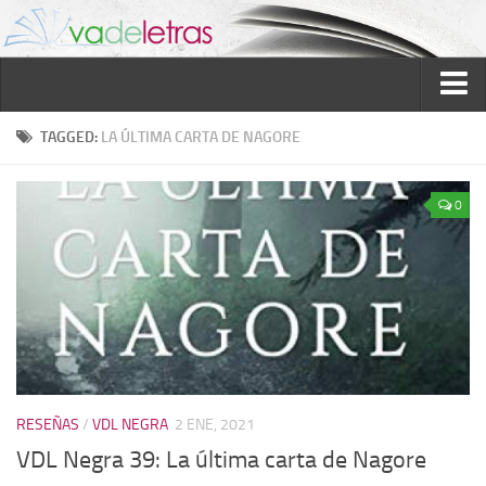
Inicio
TAGGED:
LA ÚLTIMA CARTA DE NAGORE
Reseñas
0
Ver reseñas
Política de reseñas
Recomendados
Novela negra
Sobre mí
Colaboran
RESEÑAS
/
VDL NEGRA
2 ENE, 2021
Contacto
VDL Negra 39: La última carta de Nagore