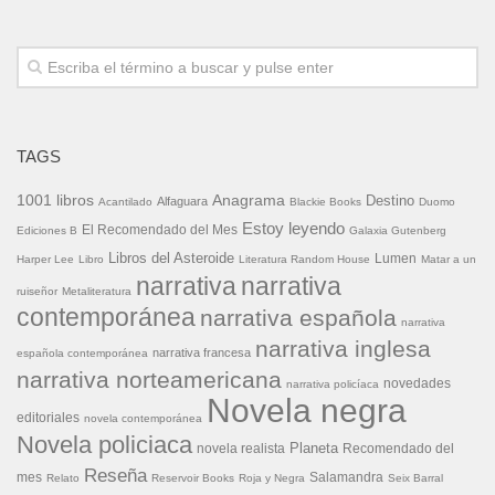
TAGS
1001 libros
Anagrama
Destino
Alfaguara
Acantilado
Blackie Books
Duomo
Estoy leyendo
El Recomendado del Mes
Ediciones B
Galaxia Gutenberg
Libros del Asteroide
Lumen
Harper Lee
Libro
Literatura Random House
Matar a un
narrativa
narrativa
ruiseñor
Metaliteratura
contemporánea
narrativa española
narrativa
narrativa inglesa
narrativa francesa
española contemporánea
narrativa norteamericana
novedades
narrativa policíaca
Novela negra
editoriales
novela contemporánea
Novela policiaca
Planeta
novela realista
Recomendado del
Reseña
mes
Salamandra
Relato
Reservoir Books
Roja y Negra
Seix Barral