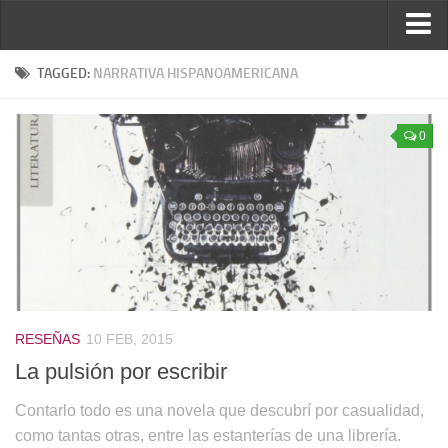
Inicio
TAGGED:
NARRATIVA HISPANOAMERICANA
Reseñas
0
Ver reseñas
Política de reseñas
Recomendados
Novela negra
Sobre mí
Colaboran
RESEÑAS
10 FEB, 2015
Contacto
La pulsión por escribir
Contarlo todo es una novela que descubrí por casualidad,
como tantas otras, entre las estanterías de una librería.