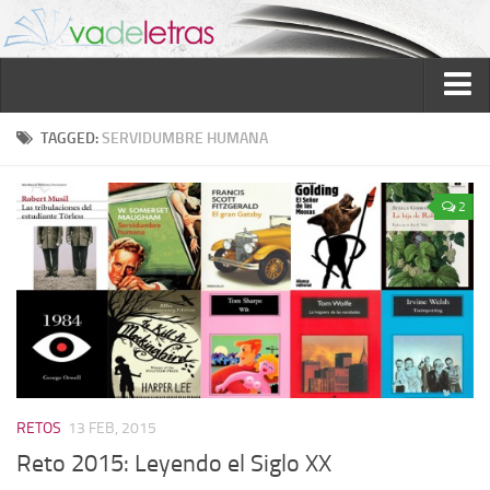
Inicio
TAGGED:
SERVIDUMBRE HUMANA
Reseñas
2
Ver reseñas
Política de reseñas
Recomendados
Novela negra
Sobre mí
Colaboran
RETOS
13 FEB, 2015
Contacto
Reto 2015: Leyendo el Siglo XX