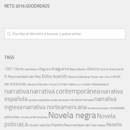
RETO 2016 GOODREADS
TAGS
1001 libros
Anagrama
Destino
Alfaguara
Blackie Books
Acantilado
Duomo
Ediciones B
Estoy leyendo
Libros
El Recomendado del Mes
Galaxia Gutenberg
Harper Lee
Libro
del Asteroide
Lumen
Literatura Random House
Metaliteratura
Matar a un ruiseñor
narrativa
narrativa contemporánea
narrativa
española
narrativa
narrativa española contemporánea
narrativa francesa
narrativa norteamericana
inglesa
novedades
narrativa policíaca
Novela negra
Novela
editoriales
novela contemporánea
policiaca
Reseña
Planeta
novela realista
Recomendado del mes
Relato