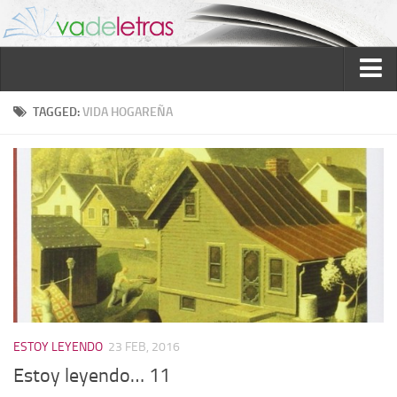
Inicio
TAGGED:
VIDA HOGAREÑA
Reseñas
Ver reseñas
Política de reseñas
Recomendados
Novela negra
Sobre mí
Colaboran
ESTOY LEYENDO
23 FEB, 2016
Contacto
Estoy leyendo… 11