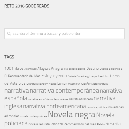
RETO 2016 GOODREADS
TAGS
1001 libros
Anagrama
Destino
Alfaguara
Blackie Books
Acantilado
Duomo
Ediciones B
Estoy leyendo
Libros
El Recomendado del Mes
Galaxia Gutenberg
Harper Lee
Libro
del Asteroide
Lumen
Literatura Random House
Metaliteratura
Matar a un ruiseñor
narrativa
narrativa contemporánea
narrativa
española
narrativa
narrativa española contemporánea
narrativa francesa
narrativa norteamericana
inglesa
novedades
narrativa policíaca
Novela negra
Novela
editoriales
novela contemporánea
policiaca
Reseña
Planeta
novela realista
Recomendado del mes
Relato