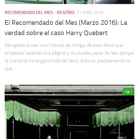
RECOMENDADO DEL MES
/
RESEÑAS
31 MAR, 2016
El Recomendado del Mes (Marzo 2016): La
verdad sobre el caso Harry Quebert
Me apetecía leer una historia de intriga, de esos libros que
empiezas leyendo una página y no puedes parar de leer porque
la trama te ha enganchado de lleno. Esto es precisamente lo
que...
1