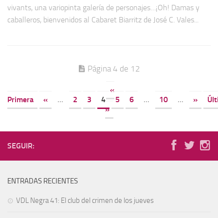
vivants, una variopinta galería de personajes…¡Oh! Damas y
caballeros, bienvenidos al Cabaret Biarritz de José C. Vales...
Página 4 de 12
«
Primera
«
...
2
3
4
5
6
...
10
...
»
Úl
»
SEGUIR:
ENTRADAS RECIENTES
VDL Negra 41: El club del crimen de los jueves