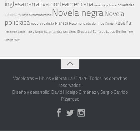
narrativa norteamericana
inglesa
novedades
narrativa policíaca
Novela negra
Novela
editoriales
novela contemporánea
policiaca
Reseña
Planeta
novela realista
Recomendado del mes
Relato
Salamandra
Suma de Letras
thriller
Seix Barral
Siruela
Reservoir Books
Roja y Negra
SM
Tom
Sharpe
Wilt
Vadeletras – Libros y literatura © 2026. Todos los derechos
reservados.
Diseño y desarrollo: David Hidalgo Giménez y Sergio Garrido
Pizarroso