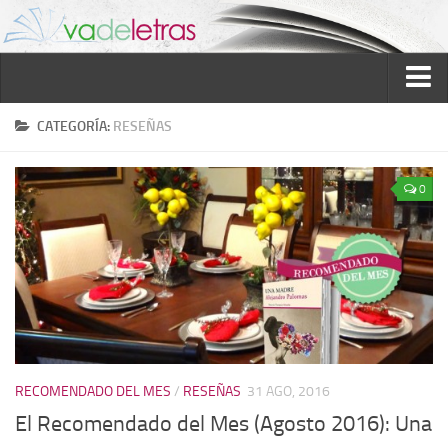
Inicio
CATEGORÍA:
RESEÑAS
Reseñas
0
Ver reseñas
Política de reseñas
Recomendados
Novela negra
Sobre mí
Colaboran
RECOMENDADO DEL MES
/
RESEÑAS
31 AGO, 2016
Contacto
El Recomendado del Mes (Agosto 2016): Una