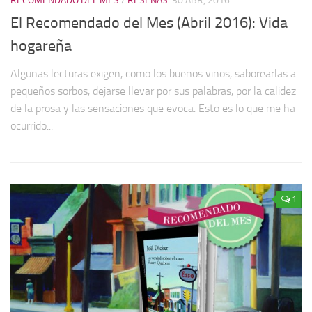
RECOMENDADO DEL MES
/
RESEÑAS
30 ABR, 2016
El Recomendado del Mes (Abril 2016): Vida
hogareña
Algunas lecturas exigen, como los buenos vinos, saborearlas a
pequeños sorbos, dejarse llevar por sus palabras, por la calidez
de la prosa y las sensaciones que evoca. Esto es lo que me ha
ocurrido...
1