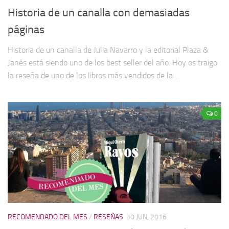
Historia de un canalla con demasiadas
páginas
Historia de un canalla de Julia Navarro y la editorial Plaza &
Janés está siendo uno de los best seller del año. Hoy os traigo
la reseña de uno de los libros más vendidos de la...
0
RECOMENDADO DEL MES
/
RESEÑAS
30 JUN, 2016