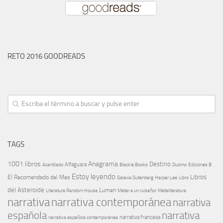
RETO 2016 GOODREADS
TAGS
1001 libros
Anagrama
Destino
Alfaguara
Blackie Books
Acantilado
Duomo
Ediciones B
Estoy leyendo
Libros
El Recomendado del Mes
Galaxia Gutenberg
Harper Lee
Libro
del Asteroide
Lumen
Literatura Random House
Metaliteratura
Matar a un ruiseñor
narrativa
narrativa contemporánea
narrativa
española
narrativa
narrativa española contemporánea
narrativa francesa