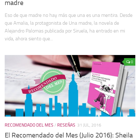
madre
Eso de que madre no hay más que una es una mentira. Desde
que Amalia, la protagonista de Una madre, la novela de
Alejandro Palomas publicada por Siruela, ha entrado en mi
vida, ahora siento que...
0
RECOMENDADO DEL MES
/
RESEÑAS
31 JUL, 2016
El Recomendado del Mes (Julio 2016): Sheila