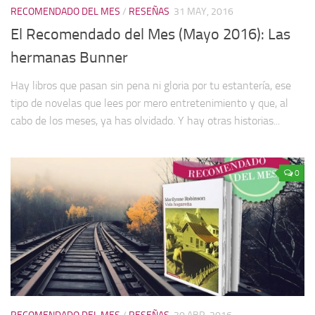
RECOMENDADO DEL MES
/
RESEÑAS
31 MAY, 2016
El Recomendado del Mes (Mayo 2016): Las
hermanas Bunner
Hay libros que pasan sin pena ni gloria por tu estantería, ese
tipo de novelas que lees por mero entretenimiento y que, al
cabo de los meses, ya has olvidado. Y hay otras historias...
0