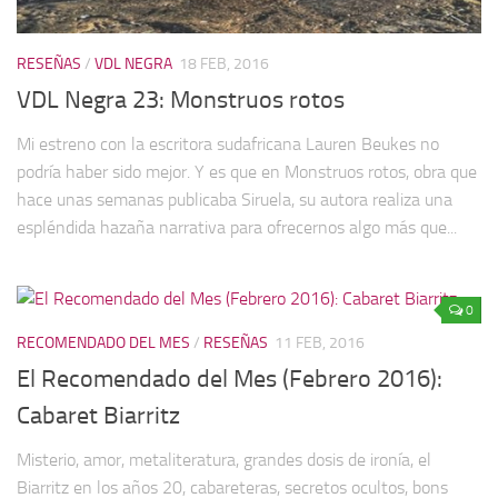
RESEÑAS
/
VDL NEGRA
18 FEB, 2016
VDL Negra 23: Monstruos rotos
Mi estreno con la escritora sudafricana Lauren Beukes no
podría haber sido mejor. Y es que en Monstruos rotos, obra que
hace unas semanas publicaba Siruela, su autora realiza una
espléndida hazaña narrativa para ofrecernos algo más que...
0
RECOMENDADO DEL MES
/
RESEÑAS
11 FEB, 2016
El Recomendado del Mes (Febrero 2016):
Cabaret Biarritz
Misterio, amor, metaliteratura, grandes dosis de ironía, el
Biarritz en los años 20, cabareteras, secretos ocultos, bons