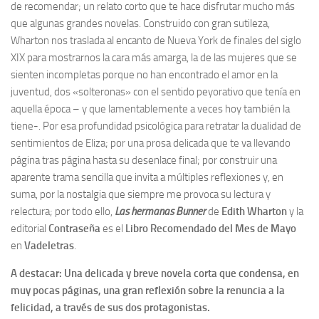
de recomendar; un relato corto que te hace disfrutar mucho más
que algunas grandes novelas. Construido con gran sutileza,
Wharton nos traslada al encanto de Nueva York de finales del siglo
XIX para mostrarnos la cara más amarga, la de las mujeres que se
sienten incompletas porque no han encontrado el amor en la
juventud, dos «solteronas» con el sentido peyorativo que tenía en
aquella época – y que lamentablemente a veces hoy también la
tiene-. Por esa profundidad psicológica para retratar la dualidad de
sentimientos de Eliza; por una prosa delicada que te va llevando
página tras página hasta su desenlace final; por construir una
aparente trama sencilla que invita a múltiples reflexiones y, en
suma, por la nostalgia que siempre me provoca su lectura y
relectura; por todo ello,
Las hermanas Bunner
de
Edith Wharton
y la
editorial
Contraseña
es el
Libro Recomendado del Mes de Mayo
en
Vadeletras
.
A destacar: Una delicada y breve novela corta que condensa, en
muy pocas páginas, una gran reflexión sobre la renuncia a la
felicidad, a través de sus dos protagonistas.