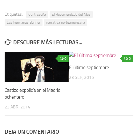
Etiquetas:
Contraseña
El Recomendado del Mes
Las hermanas Bunner
narrativa norteamericana
DESCUBRE MÁS LECTURAS...
0
0
El último septiembre…
23 SEP, 2015
Castizo expolicía en el Madrid
ochentero
23 ABR, 2014
DEJA UN COMENTARIO