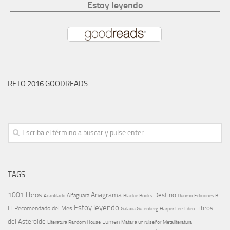
Estoy leyendo
RETO 2016 GOODREADS
TAGS
1001 libros
Anagrama
Destino
Alfaguara
Blackie Books
Acantilado
Duomo
Ediciones B
Estoy leyendo
Libros
El Recomendado del Mes
Galaxia Gutenberg
Harper Lee
Libro
del Asteroide
Lumen
Literatura Random House
Metaliteratura
Matar a un ruiseñor