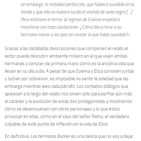
sin embargo, le restaban perfección: que hubiera sucedido en la
tienda y que ella no hubiera lucido el vestido de seda negra […]
Pero entonces el temor al regreso de Evelina empezó a
mezclarse con esas cavilaciones. ¿Cómo iba a mirar a su
hermana menor a los ojos sin revelar lo que había sucedido?»
Gracias a las detalladas descripciones que componen el relato el
lector puede descubrir ambiente mísero en el que viven ambas
hermanas y conocer de primera mano cómo es la anodina vida que
llevan en su día a día. A pesar de que Evelina y Eliza conviven juntas
y luchan por sobrevivir, es imposible no sentir la soledad que las
embarga mientras lees cada párrafo. Los contados diálogos que
aparecen a lo largo del relato nos sirven sólo para perfilar aún más
el carácter y la evolución de estas dos protagonistas y mostrarnos
cómo se desenvuelven con otros personajes y lo que éstos
provocan en ellas, como en el caso del señor Ramy, el verdadero
culpable de este punto de inflexión en la vida de Eliza.
En definitiva,
Las hermanas Bunner
es una delicia que no voy a dejar