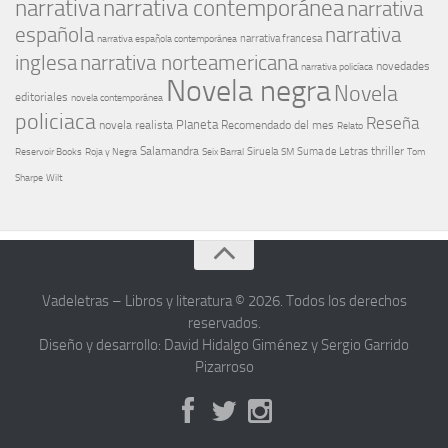
narrativa
narrativa contemporánea
narrativa
española
narrativa
narrativa española contemporánea
narrativa francesa
narrativa norteamericana
inglesa
novedades
narrativa policíaca
Novela negra
Novela
editoriales
novela contemporánea
policiaca
Reseña
Planeta
novela realista
Recomendado del mes
Relato
Salamandra
Suma de Letras
thriller
Seix Barral
Siruela
Reservoir Books
Roja y Negra
SM
Tom
Sharpe
Wilt
Vadeletras – Libros y literatura © 2026. Todos los derechos
reservados.
Diseño y desarrollo: David Hidalgo Giménez y Sergio Garrido
Pizarroso