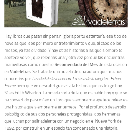
Hay libros que pasan sin pena ni gloria por tu estantería, ese tipo de
novelas que lees por mero entretenimiento y que, al cabo de los
meses, ya has olvidado. Y hay otras historias a las que siempre te
apetece volver, que releerías una y otra vez porque las encuentras
maravillosas como nuestro
Recomendado del Mes
de esta ocasión
en
Vadeletras
. Se trata de una novela de una autora que muchos
conoceréis por
La edad de la inocencia
,
La casa de la alegría
o
Ethan
Frome
pero que yo descubrí gracias a la historia que os traigo hoy.
Sí, es Edith Wharton. La novela corta de la que os hablo hoy y que se
ha convertido para mí en un libro que siempre me apetece releer es
una historia que siempre me enternece. Por el profundo desarrollo
psicológico de sus dos personajes protagonistas, dos hermanas
que luchan por salir adelante con un negocio en el Nueva York de
1892; por construir en un espacio tan condensado una historia