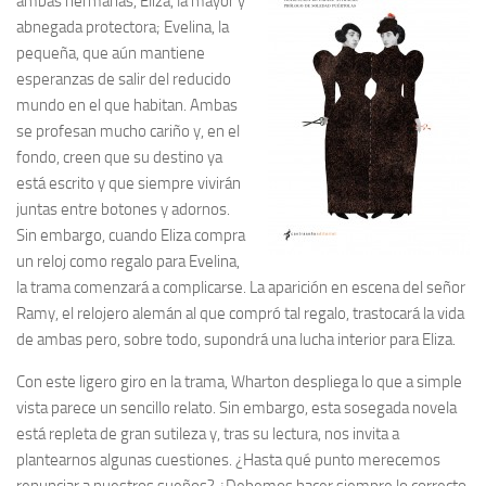
ambas hermanas, Eliza, la mayor y
abnegada protectora; Evelina, la
pequeña, que aún mantiene
esperanzas de salir del reducido
mundo en el que habitan. Ambas
se profesan mucho cariño y, en el
fondo, creen que su destino ya
está escrito y que siempre vivirán
juntas entre botones y adornos.
Sin embargo, cuando Eliza compra
un reloj como regalo para Evelina,
la trama comenzará a complicarse. La aparición en escena del señor
Ramy, el relojero alemán al que compró tal regalo, trastocará la vida
de ambas pero, sobre todo, supondrá una lucha interior para Eliza.
Con este ligero giro en la trama, Wharton despliega lo que a simple
vista parece un sencillo relato. Sin embargo, esta sosegada novela
está repleta de gran sutileza y, tras su lectura, nos invita a
plantearnos algunas cuestiones. ¿Hasta qué punto merecemos
renunciar a nuestros sueños? ¿Debemos hacer siempre lo correcto,