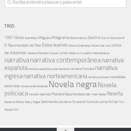
TAGS
1001 libros
Anagrama
Destino
Alfaguara
Blackie Books
Acantilado
Duomo
Ediciones B
Estoy leyendo
Libros
El Recomendado del Mes
Galaxia Gutenberg
Harper Lee
Libro
del Asteroide
Lumen
Literatura Random House
Metaliteratura
Matar a un ruiseñor
narrativa
narrativa contemporánea
narrativa
española
narrativa
narrativa española contemporánea
narrativa francesa
narrativa norteamericana
inglesa
novedades
narrativa policíaca
Novela negra
Novela
editoriales
novela contemporánea
policiaca
Reseña
Planeta
novela realista
Recomendado del mes
Relato
Salamandra
Suma de Letras
thriller
Seix Barral
Siruela
Reservoir Books
Roja y Negra
SM
Tom
Sharpe
Wilt