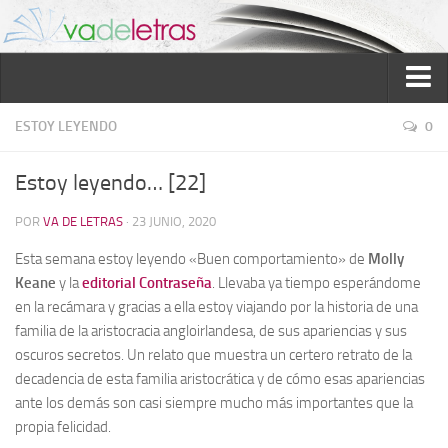
Inicio
ESTOY LEYENDO
0
Reseñas
Estoy leyendo… [22]
Ver reseñas
POR
VA DE LETRAS
· 23 JUNIO, 2020
Política de reseñas
Esta semana estoy leyendo «Buen comportamiento» de
Molly
Recomendados
Keane
y la
editorial Contraseña
. Llevaba ya tiempo esperándome
Novela negra
en la recámara y gracias a ella estoy viajando por la historia de una
familia de la aristocracia angloirlandesa, de sus apariencias y sus
Sobre mí
oscuros secretos. Un relato que muestra un certero retrato de la
Colaboran
decadencia de esta familia aristocrática y de cómo esas apariencias
ante los demás son casi siempre mucho más importantes que la
Contacto
propia felicidad.