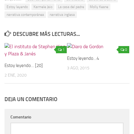
Estoy leyendo
Karmele Jaio
La casa del padre
Molly Keane
narrativa contemporánea
narrativa inglesa
DESCUBRE MÁS LECTURAS...
1
0
Estoy leyendo…4
Estoy leyendo… [20]
3 AGO, 2015
2 ENE, 2020
DEJA UN COMENTARIO
Comentario