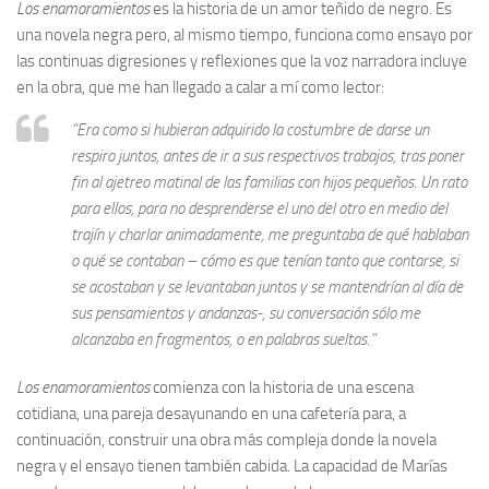
Los enamoramientos
es la historia de un amor teñido de negro. Es
una novela negra pero, al mismo tiempo, funciona como ensayo por
las continuas digresiones y reflexiones que la voz narradora incluye
en la obra, que me han llegado a calar a mí como lector:
“Era como si hubieran adquirido la costumbre de darse un
respiro juntos, antes de ir a sus respectivos trabajos, tras poner
fin al ajetreo matinal de las familias con hijos pequeños. Un rato
para ellos, para no desprenderse el uno del otro en medio del
trajín y charlar animadamente, me preguntaba de qué hablaban
o qué se contaban – cómo es que tenían tanto que contarse, si
se acostaban y se levantaban juntos y se mantendrían al día de
sus pensamientos y andanzas-, su conversación sólo me
alcanzaba en fragmentos, o en palabras sueltas.”
Los enamoramientos
comienza con la historia de una escena
cotidiana, una pareja desayunando en una cafetería para, a
continuación, construir una obra más compleja donde la novela
negra y el ensayo tienen también cabida. La capacidad de Marías