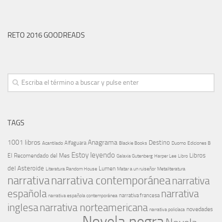
RETO 2016 GOODREADS
TAGS
1001 libros
Anagrama
Destino
Alfaguara
Blackie Books
Acantilado
Duomo
Ediciones B
Estoy leyendo
Libros
El Recomendado del Mes
Galaxia Gutenberg
Harper Lee
Libro
del Asteroide
Lumen
Literatura Random House
Metaliteratura
Matar a un ruiseñor
narrativa
narrativa contemporánea
narrativa
española
narrativa
narrativa española contemporánea
narrativa francesa
narrativa norteamericana
inglesa
novedades
narrativa policíaca
Novela negra