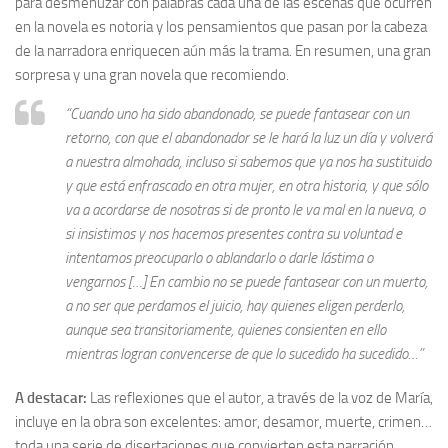
para desmenuzar con palabras cada una de las escenas que ocurren
en la novela es notoria y los pensamientos que pasan por la cabeza
de la narradora enriquecen aún más la trama. En resumen, una gran
sorpresa y una gran novela que recomiendo.
“Cuando uno ha sido abandonado, se puede fantasear con un
retorno, con que el abandonador se le hará la luz un día y volverá
a nuestra almohada, incluso si sabemos que ya nos ha sustituido
y que está enfrascado en otra mujer, en otra historia, y que sólo
va a acordarse de nosotras si de pronto le va mal en la nueva, o
si insistimos y nos hacemos presentes contra su voluntad e
intentamos preocuparlo o ablandarlo o darle lástima o
vengarnos […] En cambio no se puede fantasear con un muerto,
a no ser que perdamos el juicio, hay quienes eligen perderlo,
aunque sea transitoriamente, quienes consienten en ello
mientras logran convencerse de que lo sucedido ha sucedido…”
A destacar:
Las reflexiones que el autor, a través de la voz de María,
incluye en la obra son excelentes: amor, desamor, muerte, crimen…
toda una serie de disertaciones que convierten esta narración