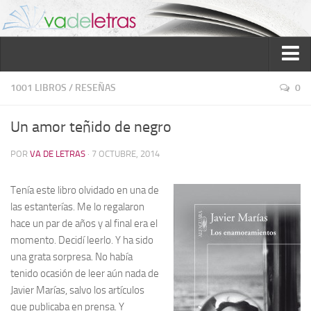
Inicio
1001 LIBROS
/
RESEÑAS
0
Reseñas
Un amor teñido de negro
Ver reseñas
POR
VA DE LETRAS
· 7 OCTUBRE, 2014
Política de reseñas
Recomendados
Tenía este libro olvidado en una de
las estanterías. Me lo regalaron
Novela negra
hace un par de años y al final era el
Sobre mí
momento. Decidí leerlo. Y ha sido
una grata sorpresa. No había
Colaboran
tenido ocasión de leer aún nada de
Contacto
Javier Marías, salvo los artículos
que publicaba en prensa. Y