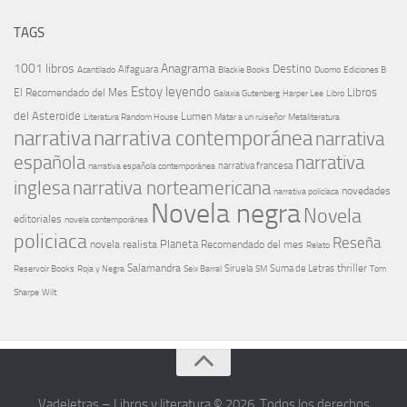
TAGS
1001 libros
Anagrama
Destino
Alfaguara
Blackie Books
Acantilado
Duomo
Ediciones B
Estoy leyendo
Libros
El Recomendado del Mes
Galaxia Gutenberg
Harper Lee
Libro
del Asteroide
Lumen
Literatura Random House
Metaliteratura
Matar a un ruiseñor
narrativa
narrativa contemporánea
narrativa
española
narrativa
narrativa española contemporánea
narrativa francesa
narrativa norteamericana
inglesa
novedades
narrativa policíaca
Novela negra
Novela
editoriales
novela contemporánea
policiaca
Reseña
Planeta
novela realista
Recomendado del mes
Relato
Salamandra
Suma de Letras
thriller
Seix Barral
Siruela
Reservoir Books
Roja y Negra
SM
Tom
Sharpe
Wilt
Vadeletras – Libros y literatura © 2026. Todos los derechos