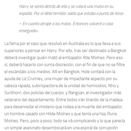
Harry se sentó detrás de ella y se colocó una mano en su
espalda. Por el débil temblor sabía que estaba a punto de llorar.
– En cuanto atrape a los malos. Entonces volveré a casa
enseguida».
La fama por el caso que resolvió en Australia es lo que lleva a sus
superiores a pensar en Harry. Por ello, tras ser destinado a Bangkok
deberá investigar quién mató al embajador Atle Molnes. Pero eso
sí, deberá hacerlo con suma discreción, con el fin de que no se filtre
el escándalo a los medios. Allí en Bangkok, Hole contará con la
ayuda de Liz Crumley, una mujer de impactante aspecto por su
cabeza rapada, subinspectora de la unidad de homicidios; Nho y
Sunthorn, dos policías del cuerpo, y Rangsan, el investigador más
veterano del departamento. Entre todos irán tirando de la madeja
para desenredar el misterio que rodea a la muerte del embajador,
un hombre casado con Hilde Molnes y que tenía una hija, Runa
Molnes. Pero, poco a poco, todo se irá complicando y lo que parecía
un simple asesinato desembocará en una espiral de corrupción