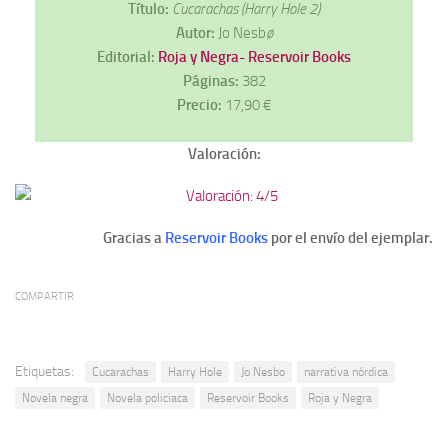
Título:
Cucarachas (Harry Hole 2)
Autor:
Jo Nesb
ø
Editorial:
Roja y Negra- Reservoir Books
Páginas:
382
Precio:
17,90 €
Valoración:
Gracias a
Reservoir Books
por el envío del ejemplar.
COMPARTIR
Etiquetas:
Cucarachas
Harry Hole
Jo Nesbo
narrativa nórdica
Novela negra
Novela policiaca
Reservoir Books
Roja y Negra