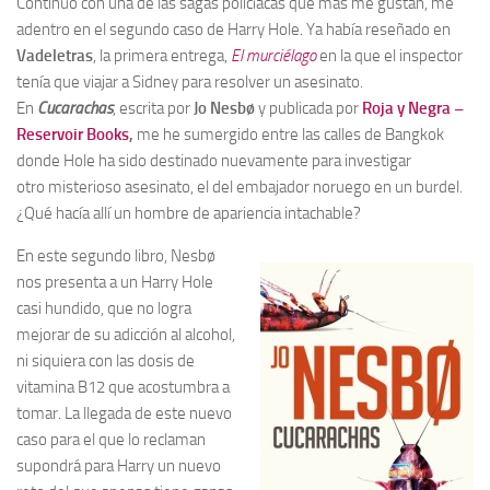
Continúo con una de las sagas policíacas que más me gustan, me
adentro en el segundo caso de Harry Hole. Ya había reseñado en
Vadeletras
, la primera entrega,
El murciélago
en la que
el inspector
tenía que viajar a Sidney para resolver un asesinato.
En
Cucarachas
, escrita por
Jo Nesbø
y publicada por
Roja y Negra –
Reservoir Books
,
me he sumergido entre las calles de Bangkok
donde Hole ha sido destinado nuevamente para investigar
otro misterioso asesinato, el del embajador noruego en un burdel.
¿Qué hacía allí un hombre de apariencia intachable?
En este segundo libro, Nesbø
nos presenta a un Harry Hole
casi hundido, que no logra
mejorar de su adicción al alcohol,
ni siquiera con las dosis de
vitamina B12 que acostumbra a
tomar. La llegada de este nuevo
caso para el que lo reclaman
supondrá para Harry un nuevo