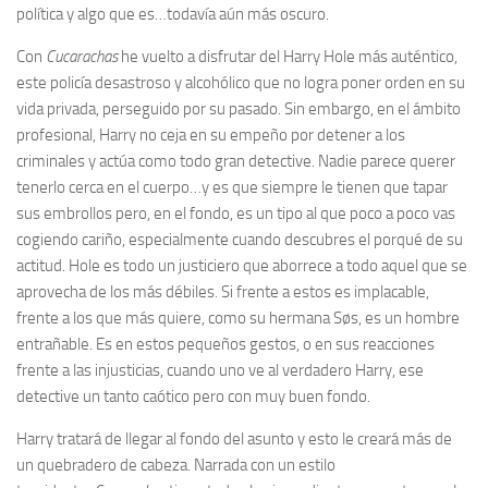
política y algo que es…todavía aún más oscuro.
Con
Cucarachas
he vuelto a disfrutar del Harry Hole más auténtico,
este policía desastroso y alcohólico que no logra poner orden en su
vida privada, perseguido por su pasado. Sin embargo, en el ámbito
profesional, Harry no ceja en su empeño por detener a los
criminales y actúa como todo gran detective. Nadie parece querer
tenerlo cerca en el cuerpo…y es que siempre le tienen que tapar
sus embrollos pero, en el fondo, es un tipo al que poco a poco vas
cogiendo cariño, especialmente cuando descubres el porqué de su
actitud. Hole es todo un justiciero que aborrece a todo aquel que se
aprovecha de los más débiles. Si frente a estos es implacable,
frente a los que más quiere, como su hermana Søs, es un hombre
entrañable. Es en estos pequeños gestos, o en sus reacciones
frente a las injusticias, cuando uno ve al verdadero Harry, ese
detective un tanto caótico pero con muy buen fondo.
Harry tratará de llegar al fondo del asunto y esto le creará más de
un quebradero de cabeza. Narrada con un estilo