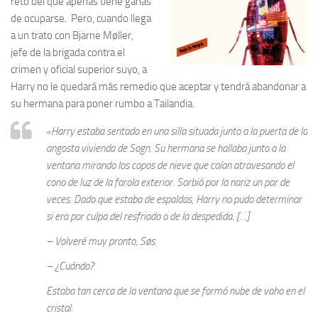
reto del que apenas tiene ganas
de ocuparse. Pero, cuando llega
a un trato con Bjarne Møller,
jefe de la brigada contra el
crimen y oficial superior suyo, a
Harry no le quedará más remedio que aceptar y tendrá abandonar a
su hermana para poner rumbo a Tailandia.
«Harry estaba sentado en una silla situada junto a la puerta de la
angosta vivienda de Sogn. Su hermana se hallaba junto a la
ventana mirando los copos de nieve que caían atravesando el
cono de luz de la farola exterior. Sorbió por la nariz un par de
veces. Dado que estaba de espaldas, Harry no pudo determinar
si era por culpa del resfriado o de la despedida. […]
– Volveré muy pronto, Søs.
– ¿Cuándo?
Estaba tan cerca de la ventana que se formó nube de vaho en el
cristal.