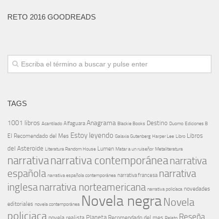
RETO 2016 GOODREADS
TAGS
1001 libros
Anagrama
Destino
Alfaguara
Blackie Books
Acantilado
Duomo
Ediciones B
Estoy leyendo
Libros
El Recomendado del Mes
Galaxia Gutenberg
Harper Lee
Libro
del Asteroide
Lumen
Literatura Random House
Metaliteratura
Matar a un ruiseñor
narrativa
narrativa contemporánea
narrativa
española
narrativa
narrativa española contemporánea
narrativa francesa
narrativa norteamericana
inglesa
novedades
narrativa policíaca
Novela negra
Novela
editoriales
novela contemporánea
policiaca
Reseña
Planeta
novela realista
Recomendado del mes
Relato