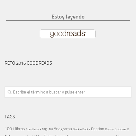
Estoy leyendo
RETO 2016 GOODREADS
TAGS
1001 libros
Anagrama
Destino
Alfaguara
Blackie Books
Acantilado
Duomo
Ediciones B