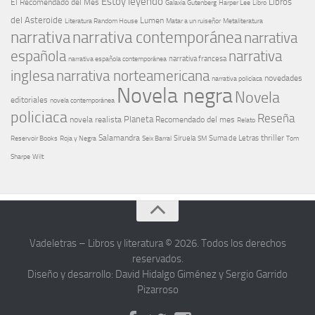
Estoy leyendo
Libros
El Recomendado del Mes
Galaxia Gutenberg
Harper Lee
Libro
del Asteroide
Lumen
Literatura Random House
Metaliteratura
Matar a un ruiseñor
narrativa
narrativa contemporánea
narrativa
española
narrativa
narrativa española contemporánea
narrativa francesa
narrativa norteamericana
inglesa
novedades
narrativa policíaca
Novela negra
Novela
editoriales
novela contemporánea
policiaca
Reseña
Planeta
novela realista
Recomendado del mes
Relato
Salamandra
Suma de Letras
thriller
Seix Barral
Siruela
Reservoir Books
Roja y Negra
SM
Tom
Sharpe
Wilt
Vadeletras – Libros y literatura © 2026. Todos los derechos
reservados.
Diseño y desarrollo: David Hidalgo Giménez y Sergio Garrido
Pizarroso