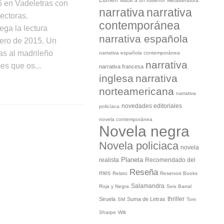
Lumen
Matar a un ruiseñor
Metaliteratura
en Vadeletras con
narrativa
narrativa
ectoras.
contemporánea
ega la lectura
narrativa española
ero de 2015. Un
ias al madrileño
narrativa española contemporánea
narrativa
mes que os...
narrativa francesa
inglesa
narrativa
norteamericana
narrativa
novedades editoriales
policíaca
novela contemporánea
Novela negra
Novela policiaca
novela
Planeta
realista
Recomendado del
Reseña
mes
Relato
Reservoir Books
Salamandra
Roja y Negra
Seix Barral
thriller
Siruela
Suma de Letras
SM
Tom
Sharpe
Wilt