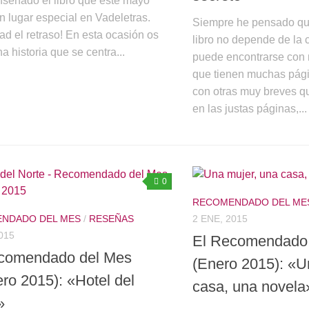
nseñado el libro que este mayo
n lugar especial en Vadeletras.
Siempre he pensado que
d el retraso! En esta ocasión os
libro no depende de la 
na historia que se centra...
puede encontrarse con 
que tienen muchas pági
con otras muy breves 
en las justas páginas,...
0
RECOMENDADO DEL ME
NDADO DEL MES
/
RESEÑAS
2 ENE, 2015
015
El Recomendado
comendado del Mes
(Enero 2015): «U
ero 2015): «Hotel del
casa, una novela
»