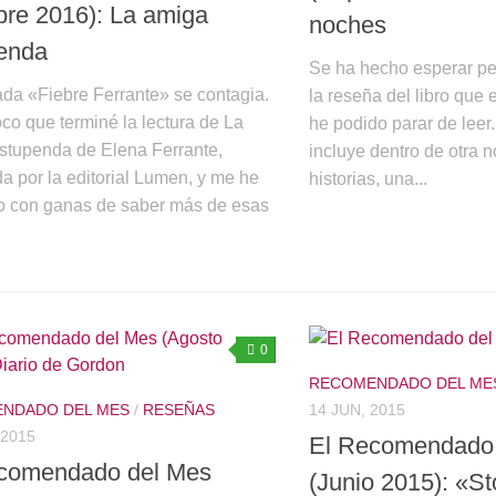
bre 2016): La amiga
noches
enda
Se ha hecho esperar pero
ada «Fiebre Ferrante» se contagia.
la reseña del libro que
co que terminé la lectura de La
he podido parar de leer
stupenda de Elena Ferrante,
incluye dentro de otra 
a por la editorial Lumen, y me he
historias, una...
 con ganas de saber más de esas
0
RECOMENDADO DEL ME
NDADO DEL MES
/
RESEÑAS
14 JUN, 2015
 2015
El Recomendado
comendado del Mes
(Junio 2015): «S