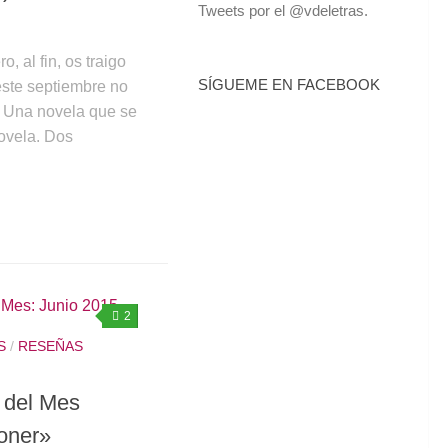
Tweets por el @vdeletras.
, al fin, os traigo
SÍGUEME EN FACEBOOK
 este septiembre no
. Una novela que se
novela. Dos
2
S
/
RESEÑAS
 del Mes
toner»