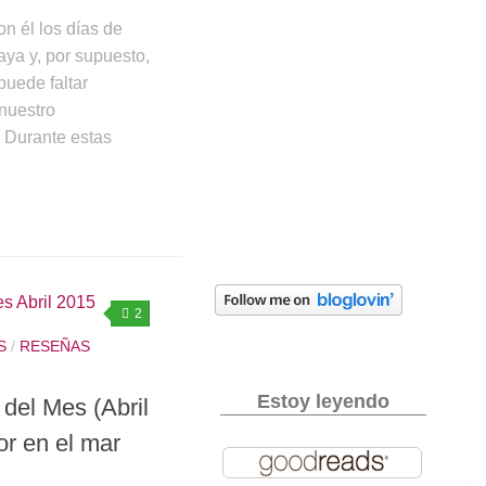
on él los días de
laya y, por supuesto,
puede faltar
nuestro
Durante estas
2
S
/
RESEÑAS
Estoy leyendo
el Mes (Abril
or en el mar