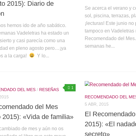
to 2015): Diario de
Se acerca el verano y c
on
sol, piscina, terrazas, p
¡lecturas! Este junio no 
nos hemos ido de año sabático.
tampoco en Vadeletras 
emanas Vadeletras ha estado un
Recomendado del Mes. 
sierto y casi parecía como una
semanas he...
udad en pleno agosto pero…¡ya
s a la carga!
Y lo...
1
NDADO DEL MES
/
RESEÑAS
2015
RECOMENDADO DEL ME
5 ABR, 2015
comendado del Mes
El Recomendado d
 2015): «Vida de familia»
2015): «El nadad
ambiado de mes y aún no os
secreto»