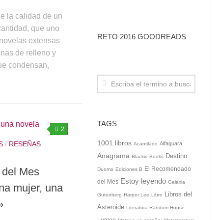
 la calidad de un
cantidad, que uno
RETO 2016 GOODREADS
novelas extensas
nas de relleno y
que condensan,
TAGS
2
1001 libros
S
/
RESEÑAS
Alfaguara
Acantilado
Anagrama
Destino
Blackie Books
 del Mes
El Recomendado
Duomo
Ediciones B
Estoy leyendo
del Mes
Galaxia
na mujer, una
Libros del
Gutenberg
Harper Lee
Libro
»
Asteroide
Literatura Random House