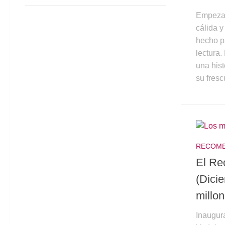
Empezam
cálida 
hecho p
lectura
una his
su frescu
RECOME
El Re
(Dici
millo
Inaugur