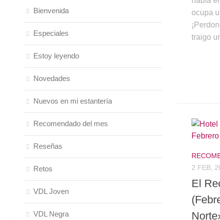
había e
Bienvenida
ocupa u
¡Perdona
Especiales
traigo u
Estoy leyendo
Novedades
Nuevos en mi estantería
Recomendado del mes
Reseñas
RECOME
2 FEB, 2
Retos
El Re
VDL Joven
(Febr
Norte
VDL Negra