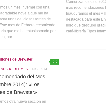
Comenzamos este 2015 
os un mes invernal con una
más recomendaciones l
y agradable novela que me ha
Inauguramos el mes y ll
asar unas deliciosas tardes de
destacada para este En
. Este mes de Febrero recomiendo
libro que descubrí grac
toria que me ha entusiasmado por
café-librería Tipos Infa
ra, por...
0
NDADO DEL MES
1 DIC, 2014
comendado del Mes
embre 2014): «Los
nes de Brewster»
amos otra nueva sección en