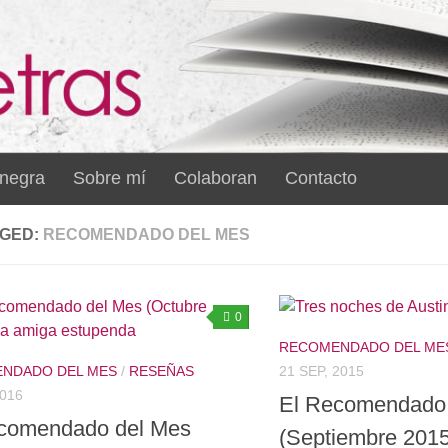
 negra
Sobre mí
Colaboran
Contacto
GED:
RECOMENDADO DEL MES
0
RECOMENDADO DEL ME
NDADO DEL MES
/
RESEÑAS
21 SEP, 2015
2016
El Recomendado
comendado del Mes
(Septiembre 2015