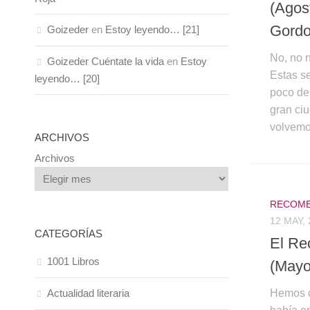
(Agos
Gord
Goizeder
en
Estoy leyendo… [21]
No, no 
Goizeder Cuéntate la vida
en
Estoy
Estas s
leyendo… [20]
poco de
gran ci
volvemo
ARCHIVOS
Archivos
RECOME
12 MAY, 
CATEGORÍAS
El Re
1001 Libros
(Mayo
Hemos c
Actualidad literaria