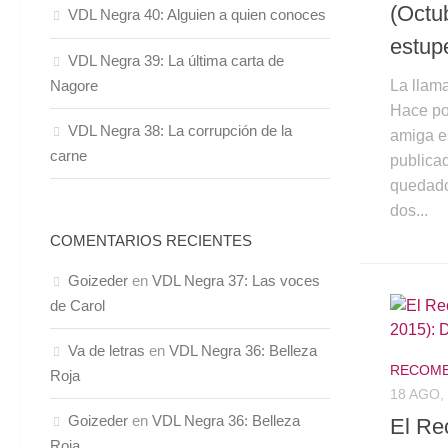
(Octu
VDL Negra 40: Alguien a quien conoces
estup
VDL Negra 39: La última carta de
La llam
Nagore
Hace po
VDL Negra 38: La corrupción de la
amiga e
carne
publicad
quedado
dos...
COMENTARIOS RECIENTES
Goizeder
en
VDL Negra 37: Las voces
de Carol
Va de letras
en
VDL Negra 36: Belleza
RECOME
Roja
18 AGO,
Goizeder
en
VDL Negra 36: Belleza
El Re
Roja