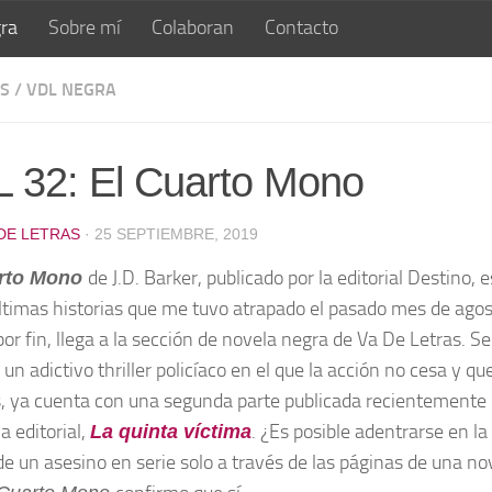
ra
Sobre mí
Colaboran
Contacto
S
/
VDL NEGRA
 32: El Cuarto Mono
 DE LETRAS
· 25 SEPTIEMBRE, 2019
de J.D. Barker, publicado por la editorial Destino, 
arto Mono
últimas historias que me tuvo atrapado el pasado mes de agos
or fin, llega a la sección de novela negra de Va De Letras. Se
 un adictivo thriller policíaco en el que la acción no cesa y qu
 ya cuenta con una segunda parte publicada recientemente 
a editorial,
. ¿Es posible adentrarse en la
La quinta víctima
e un asesino en serie solo a través de las páginas de una no