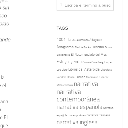
 sin
oco
olas
TAGS
lando
1001 libros
Alfaguara
Acantilado
Anagrama
Destino
Blackie Books
Duomo
El Recomendado del Mes
Ediciones B
Estoy leyendo
Galaxia Gutenberg
Harper
Libros del Asteroide
Literatura
Lee
Libro
 la
Lumen
Random House
Matar a un ruiseñor
narrativa
 el
Metaliteratura
narrativa
contemporánea
gana
narrativa española
narrativa
a
española contemporánea
narrativa francesa
e El
narrativa inglesa
 que