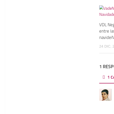
VDL Neg
entre la
navideñ
24 DIC, 
1 RES
1 C