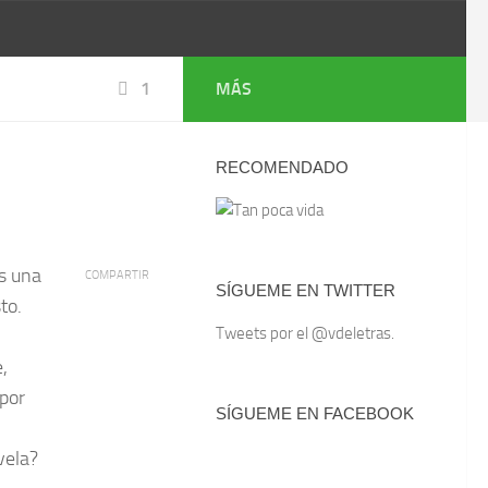
1
MÁS
RECOMENDADO
es una
COMPARTIR
SÍGUEME EN TWITTER
to.
Tweets por el @vdeletras.
e,
por
SÍGUEME EN FACEBOOK
vela?