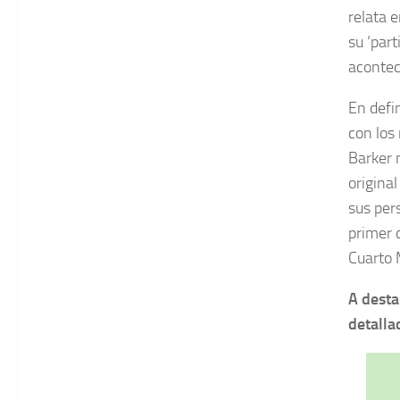
relata 
su ‘part
acontec
En defi
con los 
Barker 
origina
sus per
primer 
Cuarto 
A desta
detalla