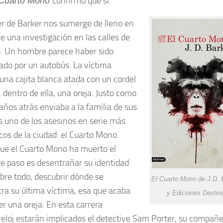
confirmo que sí.
 Cuarto Mono
ller de Barker nos sumerge de lleno en
e una investigación en las calles de
. Un hombre parece haber sido
lado por un autobús. La víctima
 una cajita blanca atada con un cordel
 dentro de ella, una oreja. Justo como
años atrás enviaba a la familia de sus
s uno de los asesinos en serie más
icos de la ciudad: el Cuarto Mono.
ue el Cuarto Mono ha muerto el
te paso es desentrañar su identidad
obre todo, descubrir dónde se
El Cuarto Mono de J.D. 
ra su última víctima, esa que acaba
y Ediciones Destin
er una oreja. En esta carrera
reloj estarán implicados el detective Sam Porter, su compañ