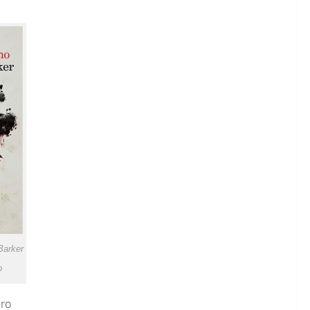
Barker
o
ero