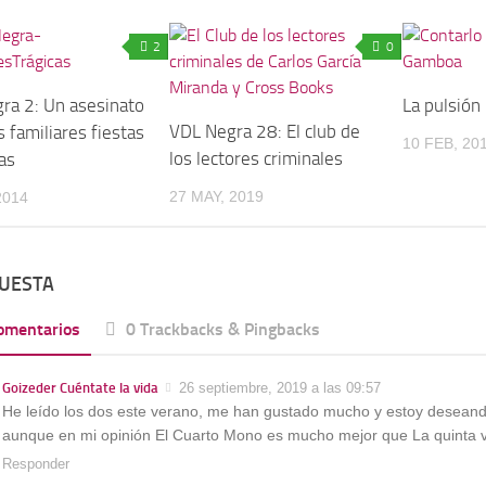
2
0
ra 2: Un asesinato
La pulsión 
VDL Negra 28: El club de
s familiares fiestas
10 FEB, 20
los lectores criminales
as
27 MAY, 2019
2014
PUESTA
omentarios
0 Trackbacks & Pingbacks
Goizeder Cuéntate la vida
26 septiembre, 2019 a las 09:57
He leído los dos este verano, me han gustado mucho y estoy deseando
aunque en mi opinión El Cuarto Mono es mucho mejor que La quinta v
Responder