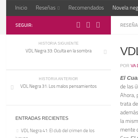
Inicio
Reseñas
Recomendados
Novela neg
SEGUIR:
RESEÑA
HISTORIA SIGUIENTE
VDL
VDL Negra 33: Oculta en la sombra
POR
VA
El Cu
HISTORIA ANTERIOR
de las 
VDL Negra 31: Los malos pensamientos
Ahora, p
trata de
además,
ENTRADAS RECIENTES
la mism
mente d
VDL Negra 41: El club del crimen de los