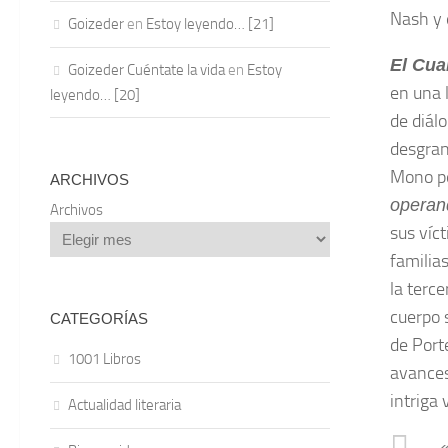
Nash y 
Goizeder
en
Estoy leyendo… [21]
El Cua
Goizeder Cuéntate la vida
en
Estoy
en una 
leyendo… [20]
de diál
desgran
Mono pe
ARCHIVOS
operan
Archivos
sus víc
familias
la terce
cuerpo 
CATEGORÍAS
de Porte
1001 Libros
avances
intriga
Actualidad literaria
«