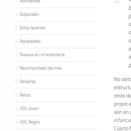
Bienvenida
b
Especiales
Estoy leyendo
c
d
Novedades
Nuevos en mi estantería
i
Recomendado del mes
No obst
Reseñas
estructu
Retos
resto de
propio 
VDL Joven
aún en 
infancia
VDL Negra
Cuarto 