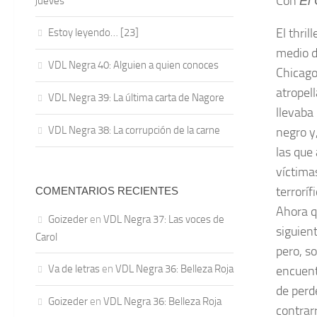
Con
El
jueves
El thri
Estoy leyendo… [23]
medio d
VDL Negra 40: Alguien a quien conoces
Chicago
atropel
VDL Negra 39: La última carta de Nagore
llevaba
VDL Negra 38: La corrupción de la carne
negro y,
las que 
víctima
terroríf
COMENTARIOS RECIENTES
Ahora q
Goizeder
en
VDL Negra 37: Las voces de
siguien
Carol
pero, s
Va de letras
en
VDL Negra 36: Belleza Roja
encuent
de perd
Goizeder
en
VDL Negra 36: Belleza Roja
contrar