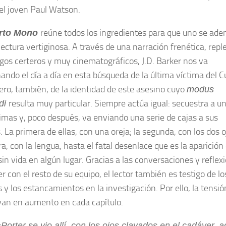
el joven Paul Watson.
reúne todos los ingredientes para que uno se ade
rto Mono
lectura vertiginosa. A través de una narración frenética, repl
ogos certeros y muy cinematográficos, J.D. Barker nos va
ando el día a día en esta búsqueda de la última víctima del C
ro, también, de la identidad de este asesino cuyo
modus
resulta muy particular. Siempre actúa igual: secuestra a u
di
timas y, poco después, va enviando una serie de cajas a sus
. La primera de ellas, con una oreja; la segunda, con los dos o
ra, con la lengua, hasta el fatal desenlace que es la aparición 
sin vida en algún lugar. Gracias a las conversaciones y reflex
r con el resto de su equipo, el lector también es testigo de lo
 y los estancamientos en la investigación. Por ello, la tensió
 van en aumento en cada capítulo.
Porter se vio allí, con los ojos clavados en el cadáver, a