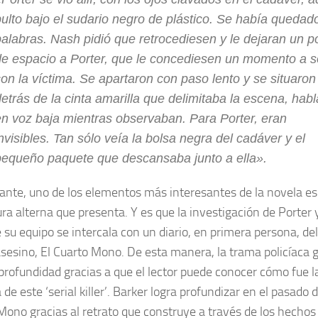
ulto bajo el sudario negro de plástico. Se había quedado
palabras. Nash pidió que retrocediesen y le dejaran un p
de espacio a Porter, que le concediesen un momento a s
on la víctima. Se apartaron con paso lento y se situaron
etrás de la cinta amarilla que delimitaba la escena, hab
en voz baja mientras observaban. Para Porter, eran
nvisibles. Tan sólo veía la bolsa negra del cadáver y el
pequeño paquete que descansaba junto a ella».
ante, uno de los elementos más interesantes de la novela es
ra alterna que presenta. Y es que la investigación de Porter y
 su equipo se intercala con un diario, en primera persona, del
asesino, El Cuarto Mono. De esta manera, la trama policíaca 
profundidad gracias a que el lector puede conocer cómo fue l
 de este ‘serial killer’. Barker logra profundizar en el pasado d
Mono gracias al retrato que construye a través de los hechos