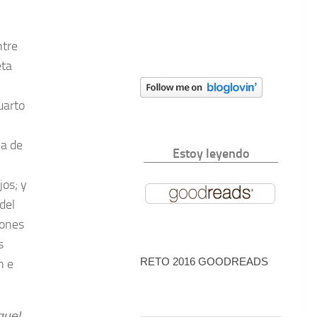
ntre
eta
uarto
na de
Estoy leyendo
jos; y
del
iones
s
RETO 2016 GOODREADS
n e
quel