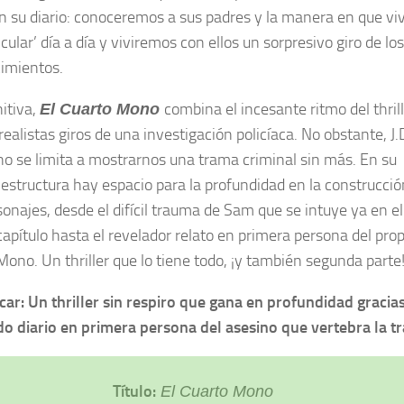
en su diario: conoceremos a sus padres y la manera en que vi
icular’ día a día y viviremos con ellos un sorpresivo giro de los
imientos.
nitiva,
combina el incesante ritmo del thril
El Cuarto Mono
realistas giros de una investigación policíaca. No obstante, J.
no se limita a mostrarnos una trama criminal sin más. En su
l estructura hay espacio para la profundidad en la construcció
sonajes, desde el difícil trauma de Sam que se intuye ya en el
capítulo hasta el revelador relato en primera persona del prop
Mono. Un thriller que lo tiene todo, ¡y también segunda parte
car: Un thriller sin respiro que gana en profundidad gracias
do diario en primera persona del asesino que vertebra la t
Título:
El Cuarto Mono