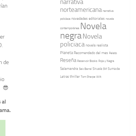
narrativa
vían
norteamericana
narrativa
novedades editoriales
policíaca
novela
Novela
contemporánea
negra
Novela
ler
policiaca
D.
novela realista
Planeta
Recomendado del mes
Relato
Reseña
n de
Reservoir Books
Roja y Negra
Salamandra
Suma de
Seix Barral
Siruela
SM
Letras
thriller
Tom Sharpe
Wilt
io
! 😎
 al
rama.