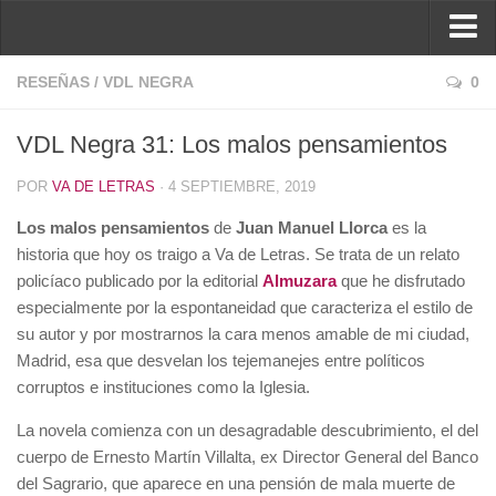
Inicio
RESEÑAS
/
VDL NEGRA
0
Reseñas
VDL Negra 31: Los malos pensamientos
Ver reseñas
POR
VA DE LETRAS
· 4 SEPTIEMBRE, 2019
Política de reseñas
Los malos pensamientos
de
Juan Manuel Llorca
es la
Recomendados
historia que hoy os traigo a Va de Letras. Se trata de un relato
Novela negra
policíaco publicado por la editorial
Almuzara
que he disfrutado
especialmente por la espontaneidad que caracteriza el estilo de
Sobre mí
su autor y por mostrarnos la cara menos amable de mi ciudad,
Colaboran
Madrid, esa que desvelan los tejemanejes entre políticos
corruptos e instituciones como la Iglesia.
Contacto
La novela comienza con un desagradable descubrimiento, el del
cuerpo de Ernesto Martín Villalta, ex Director General del Banco
del Sagrario, que aparece en una pensión de mala muerte de