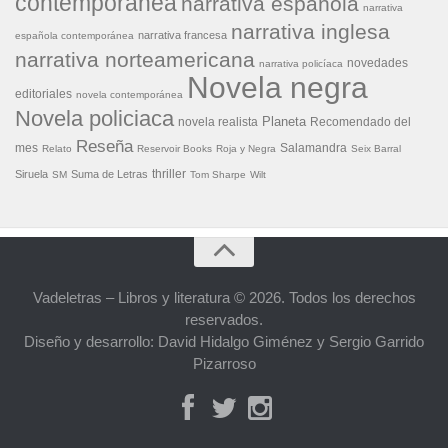
contemporánea
narrativa española
narrativa
narrativa inglesa
narrativa francesa
española contemporánea
narrativa norteamericana
novedades
narrativa policíaca
Novela negra
editoriales
novela contemporánea
Novela policiaca
Planeta
novela realista
Recomendado del
Reseña
mes
Salamandra
Relato
Reservoir Books
Roja y Negra
Seix Barral
thriller
Siruela
Suma de Letras
SM
Tom Sharpe
Wilt
Vadeletras – Libros y literatura © 2026. Todos los derechos
reservados.
Diseño y desarrollo: David Hidalgo Giménez y Sergio Garrido
Pizarroso