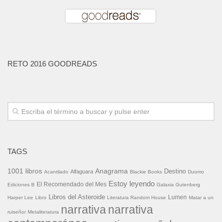
RETO 2016 GOODREADS
TAGS
1001 libros
Anagrama
Destino
Alfaguara
Acantilado
Blackie Books
Duomo
Estoy leyendo
El Recomendado del Mes
Ediciones B
Galaxia Gutenberg
Libros del Asteroide
Lumen
Harper Lee
Libro
Literatura Random House
Matar a un
narrativa
narrativa
ruiseñor
Metaliteratura