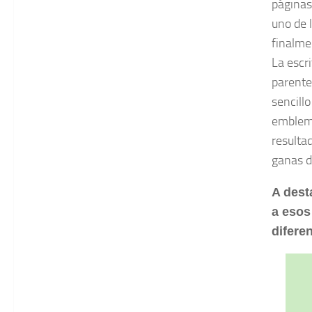
páginas
uno de 
finalme
La escr
parentes
sencill
emblemá
resulta
ganas d
A dest
a esos
difere