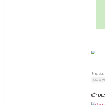
Etiquetas
novela co
DE