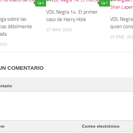
5
3
VDL Negra 14: El primer
iga sobre las
VDL Negra 
caso de Harry Hole
cias débilmente
quien con
27 MAY, 2015
ada
25 ENE, 20
2015
UN COMENTARIO
ntario
re
Correo electrónico