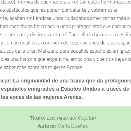
 descubriremos de qué manera afrontan estas hermanas ca
los obstáculos que les ponen por delante y sabremos si,
nte, acaban sintiéndose unas ciudadanas americanas más o 
itora manchega ha creado a unas protagonistas que compar
co pero muy distintas entre sí. Todo ello lo hace en un estilo
o y con un equilibrado número de descripciones de esos espac
ticos de la Gran Manzana para aquellos españoles emigrado
do es una historia que engancha, emociona y que nos deja co
e saber más sobre las mujeres Arenas.
acar: La originalidad de una trama que da protagon
 españoles emigrados a Estados Unidos a través de 
ntes voces de las mujeres Arenas.
Título:
Las hijas del Capitán
María Dueñas
Autora: