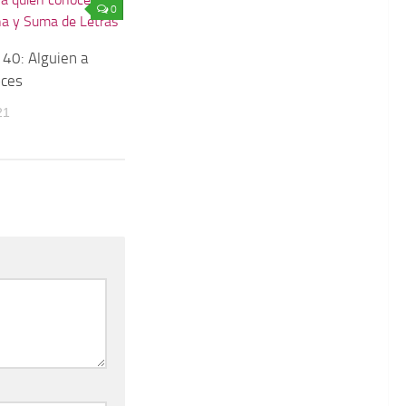
0
40: Alguien a
oces
21