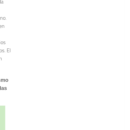
da
no.
ten
ios
s. El
n
ismo
las