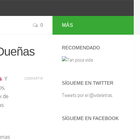
0
MÁS
 Dueñas
RECOMENDADO
. Y
s
COMPARTIR
SÍGUEME EN TWITTER
os,
Tweets por el @vdeletras.
k de
as
SÍGUEME EN FACEBOOK
renas