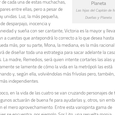
r de cada una de estas muchachas,
pares entre ellas, pero a pesar de
Las hijas del Capitán de 
y unidas. Luz, la más pequeña,
Dueñas y Planeta
de desparpajo, inocencia y
neidad y sueña con ser cantante; Victoria es la mayor y lleva
an a cuestas que antepondrá lo correcto a lo que desea hasta
ueda más; por su parte, Mona, la mediana, es la más racional
rá de diseñar toda una estrategia para sacar adelante la cas
. La madre, Remedios, será quien intente cortarles las alas y
amente se lamente de cómo la vida en la metrópoli las está
mando y, según ella, volviéndolas más frívolas pero, también,
más independientes.
poco, en la vida de las cuatro se van cruzando personajes de 
algunos actuarán de buena fe para ayudarlas y, otros, sin emb
n el mero aprovechamiento. Entre esta variopinta gama de
jes se encuentra, por ejemplo, Sor Lito, una resuelta monja,