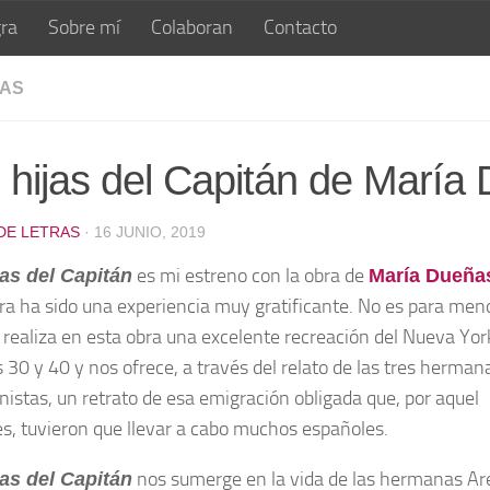
ra
Sobre mí
Colaboran
Contacto
AS
 hijas del Capitán de María
 DE LETRAS
· 16 JUNIO, 2019
es mi estreno con la obra de
jas del Capitán
María
Dueña
ura ha sido una experiencia muy gratificante. No es para men
realiza en esta obra una excelente recreación del Nueva Yor
s 30 y 40 y nos ofrece, a través del relato de las tres herman
nistas, un retrato de esa emigración obligada que, por aquel
s, tuvieron que llevar a cabo muchos españoles.
nos sumerge en la vida de las hermanas A
jas del Capitán