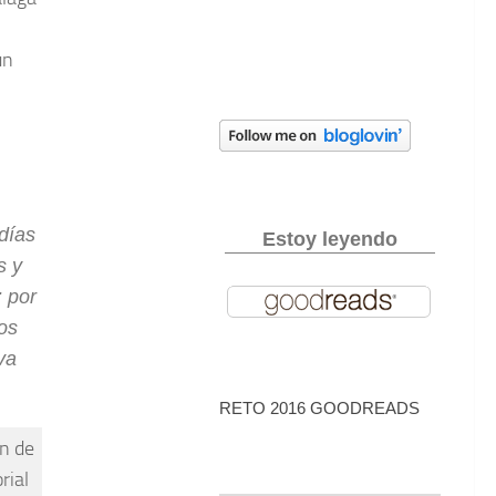
un
días
Estoy leyendo
s y
; por
os
va
RETO 2016 GOODREADS