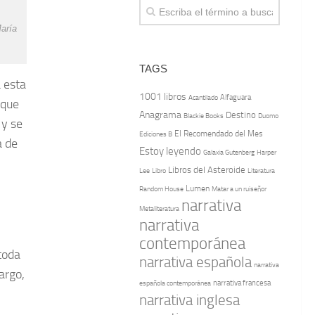
María
TAGS
 esta
1001 libros
Alfaguara
Acantilado
 que
Anagrama
Destino
Blackie Books
Duomo
 y se
El Recomendado del Mes
Ediciones B
a de
Estoy leyendo
Galaxia Gutenberg
Harper
Libros del Asteroide
Literatura
Lee
Libro
Lumen
Random House
Matar a un ruiseñor
narrativa
Metaliteratura
narrativa
contemporánea
toda
narrativa española
narrativa
argo,
española contemporánea
narrativa francesa
narrativa inglesa