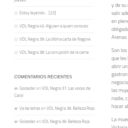
jueves
y de su
salir a
Estoy leyendo… [23]
en plen
VDL Negra 40: Alguien a quien conoces
obligada
Arenas.
VDL Negra 39: La última carta de Nagore
Son los 
VDL Negra 38: La corrupción de la carne
que les 
abrir u
gastron
COMENTARIOS RECIENTES
negocio
Goizeder
en
VDL Negra 37: Las voces de
las muj
Carol
nadie, 
hacer a
Va de letras
en
VDL Negra 36: Belleza Roja
La muer
Goizeder
en
VDL Negra 36: Belleza Roja
Victori