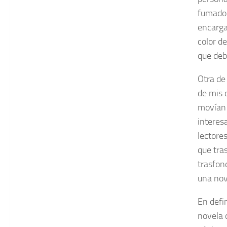
fumador
encarga
color de
que deb
Otra de
de mis 
movían 
interes
lectore
que tras
trasfon
una nov
En defi
novela 