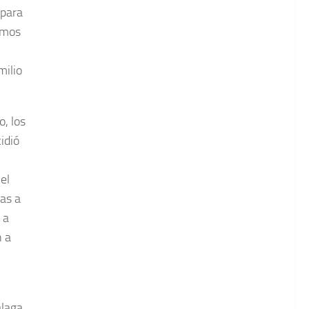
 para
amos
milio
o, los
idió
el
as a
 a
n a
álaga