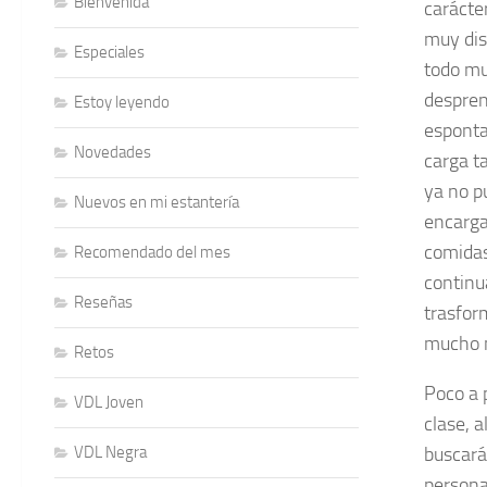
Bienvenida
carácte
muy dis
Especiales
todo mu
despren
Estoy leyendo
esponta
Novedades
carga t
ya no p
Nuevos en mi estantería
encarga
comidas
Recomendado del mes
continu
Reseñas
trasfor
mucho 
Retos
Poco a 
VDL Joven
clase, 
VDL Negra
buscará
persona