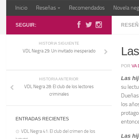
Inicio
Reseñas
Recomendados
Novela neg
SEGUIR:
RESEÑ
HISTORIA SIGUIENTE
Las
VDL Negra 29: Un invitado inesperado
POR
VA
Las hi
HISTORIA ANTERIOR
su lect
VDL Negra 28: El club de los lectores
criminales
Dueñas 
los año
protago
ENTRADAS RECIENTES
entonce
VDL Negra 41: El club del crimen de los
Las hi