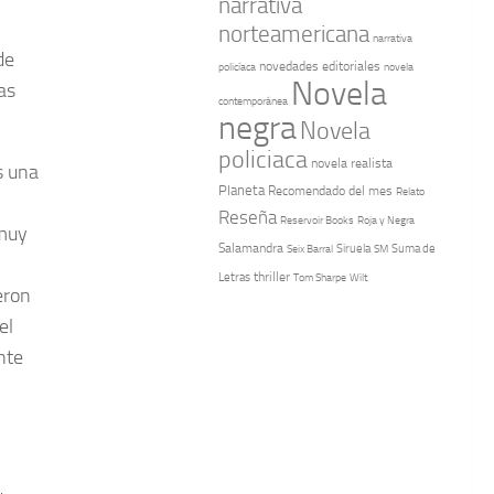
narrativa
norteamericana
narrativa
de
novedades editoriales
policíaca
novela
Novela
as
contemporánea
negra
Novela
policiaca
novela realista
s una
Planeta
Recomendado del mes
Relato
Reseña
Reservoir Books
Roja y Negra
 muy
Salamandra
Suma de
Seix Barral
Siruela
SM
Letras
thriller
Tom Sharpe
Wilt
eron
el
nte