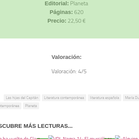
Planeta
Editorial:
620
Páginas:
22,50 €
Precio:
Valoración:
:
Las hijas del Capitán
Literatura contemporánea
literatura española
María D
ntemporánea
Planeta
SCUBRE MÁS LECTURAS...