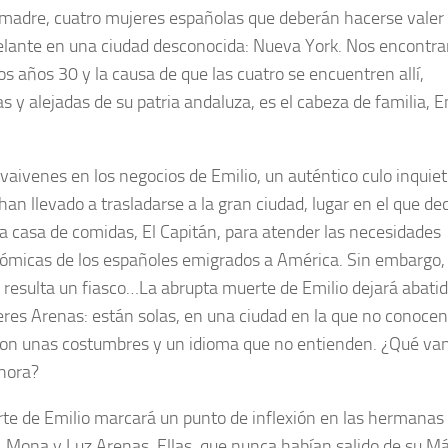
 madre, cuatro mujeres españolas que deberán hacerse valer
delante en una ciudad desconocida: Nueva York. Nos encontr
os años 30 y la causa de que las cuatro se encuentren allí,
s y alejadas de su patria andaluza, es el cabeza de familia, E
vaivenes en los negocios de Emilio, un auténtico culo inquiet
han llevado a trasladarse a la gran ciudad, lugar en el que dec
na casa de comidas, El Capitán, para atender las necesidades
ómicas de los españoles emigrados a América. Sin embargo, 
 resulta un fiasco…La abrupta muerte de Emilio dejará abatid
eres Arenas: están solas, en una ciudad en la que no conocen
con unas costumbres y un idioma que no entienden. ¿Qué va
hora?
te de Emilio marcará un punto de inflexión en las hermanas
a, Mona y Luz Arenas. Ellas, que nunca habían salido de su M