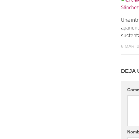
Una intr
aparien
sustent
6 MAR, 
DEJA 
Come
Nomb