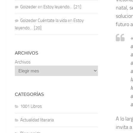
Goizeder
en
Estoy leyendo… [21]
natal, 
solucio
Goizeder Cuéntate la vida
en
Estoy
futuro 
leyendo… [20]
ARCHIVOS
Archivos
l
CATEGORÍAS
1001 Libros
A lo la
Actualidad literaria
invita 