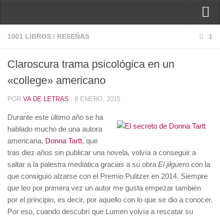
Inicio
1001 LIBROS
/
RESEÑAS
1
Reseñas
Claroscura trama psicológica en un
Ver reseñas
«college» americano
Política de reseñas
POR
VA DE LETRAS
· 8 ENERO, 2015
Recomendados
Durante este último año se ha
Novela negra
hablado mucho de una autora
Sobre mí
americana,
Donna Tartt
, que
tras diez años sin publicar una novela, volvía a conseguir a
Colaboran
saltar a la palestra mediática gracias a su obra
El jilguero
con la
Contacto
que consiguió alzarse con el Premio Pulitzer en 2014. Siempre
que leo por primera vez un autor me gusta empezar también
por el principio, es decir, por aquello con lo que se dio a conocer.
Por eso, cuando descubrí que Lumen volvía a rescatar su