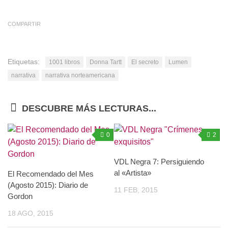
COMPARTIR
Etiquetas:
1001 libros
Donna Tartt
El secreto
Lumen
narrativa
narrativa norteamericana
DESCUBRE MÁS LECTURAS...
0
2
VDL Negra 7: Persiguiendo
al «Artista»
El Recomendado del Mes
(Agosto 2015): Diario de
11 FEB, 2015
Gordon
18 AGO, 2015