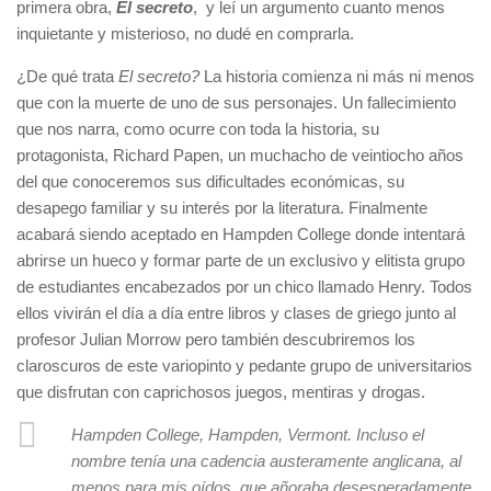
primera obra,
El secreto
, y leí un argumento cuanto menos
inquietante y misterioso, no dudé en comprarla.
¿De qué trata
El secreto?
La historia comienza ni más ni menos
que con la muerte de uno de sus personajes. Un fallecimiento
que nos narra, como ocurre con toda la historia, su
protagonista, Richard Papen, un muchacho de veintiocho años
del que conoceremos sus dificultades económicas, su
desapego familiar y su interés por la literatura. Finalmente
acabará siendo aceptado en Hampden College donde intentará
abrirse un hueco y formar parte de un exclusivo y elitista grupo
de estudiantes encabezados por un chico llamado Henry. Todos
ellos vivirán el día a día entre libros y clases de griego junto al
profesor Julian Morrow pero también descubriremos los
claroscuros de este variopinto y pedante grupo de universitarios
que disfrutan con caprichosos juegos, mentiras y drogas.
Hampden College, Hampden, Vermont. Incluso el
nombre tenía una cadencia austeramente anglicana, al
menos para mis oídos, que añoraba desesperadamente