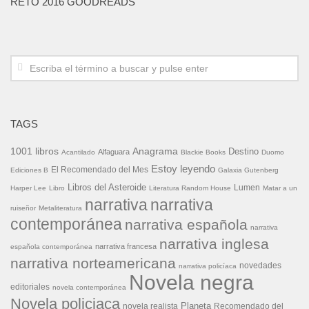
RETO 2016 GOODREADS
TAGS
1001 libros
Anagrama
Destino
Alfaguara
Acantilado
Blackie Books
Duomo
Estoy leyendo
El Recomendado del Mes
Ediciones B
Galaxia Gutenberg
Libros del Asteroide
Lumen
Harper Lee
Libro
Literatura Random House
Matar a un
narrativa
narrativa
ruiseñor
Metaliteratura
contemporánea
narrativa española
narrativa
narrativa inglesa
narrativa francesa
española contemporánea
narrativa norteamericana
novedades
narrativa policíaca
Novela negra
editoriales
novela contemporánea
Novela policiaca
Planeta
novela realista
Recomendado del