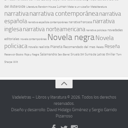
del Asteroide
Lumen
Literatura Random House
Metaliteratura
Matar a un ruiseñor
narrativa
narrativa contemporánea
narrativa
española
narrativa
narrativa española contemporánea
narrativa francesa
narrativa norteamericana
inglesa
novedades
narrativa policíaca
Novela negra
Novela
editoriales
novela contemporánea
policiaca
Reseña
Planeta
novela realista
Recomendado del mes
Relato
Salamandra
Suma de Letras
thriller
Seix Barral
Siruela
Reservoir Books
Roja y Negra
SM
Tom
Sharpe
Wilt
Vadeletras – Libros y literatura © 2026. Todos los derechos
reservados.
Diseño y desarrollo: David Hidalgo Giménez y Sergio Garrido
Pizarroso