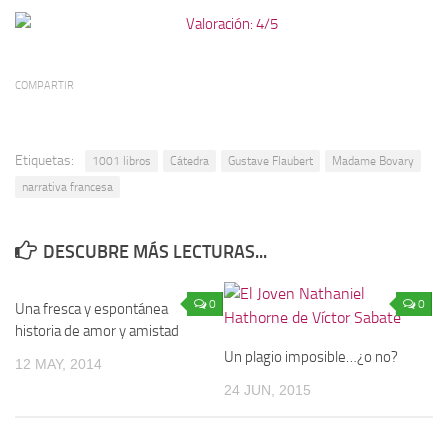
COMPARTIR
Etiquetas:
1001 libros
Cátedra
Gustave Flaubert
Madame Bovary
narrativa francesa
DESCUBRE MÁS LECTURAS...
0
0
Una fresca y espontánea
historia de amor y amistad
Un plagio imposible…¿o no?
12 MAY, 2014
24 JUN, 2015