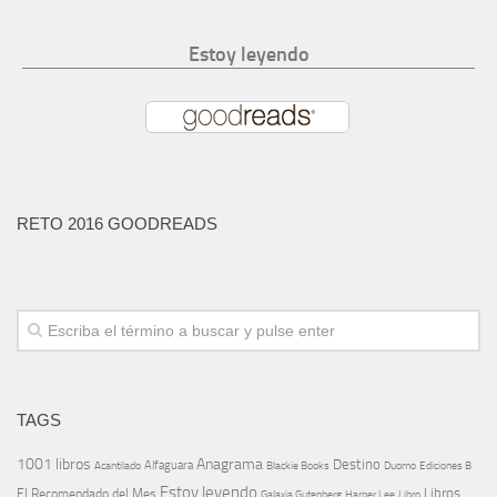
Estoy leyendo
RETO 2016 GOODREADS
TAGS
1001 libros
Anagrama
Destino
Alfaguara
Blackie Books
Acantilado
Duomo
Ediciones B
Estoy leyendo
Libros
El Recomendado del Mes
Galaxia Gutenberg
Harper Lee
Libro