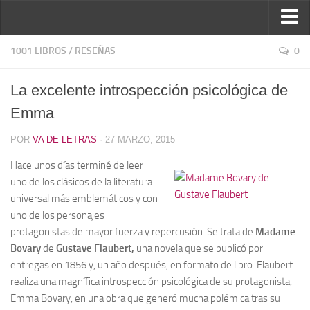
Inicio
1001 LIBROS
/
RESEÑAS
0
Reseñas
La excelente introspección psicológica de
Ver reseñas
Emma
Política de reseñas
POR
VA DE LETRAS
· 27 MARZO, 2015
Recomendados
Hace unos días terminé de leer
Novela negra
uno de los clásicos de la literatura
Sobre mí
universal más emblemáticos y con
uno de los personajes
Colaboran
protagonistas de mayor fuerza y repercusión. Se trata de
Madame
Contacto
Bovary
de
Gustave Flaubert,
una novela que se publicó por
entregas en 1856 y, un año después, en formato de libro. Flaubert
realiza una magnífica introspección psicológica de su protagonista,
Emma Bovary, en una obra que generó mucha polémica tras su