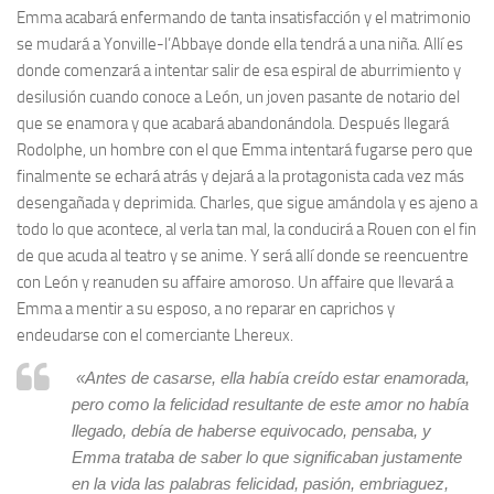
Emma acabará enfermando de tanta insatisfacción y el matrimonio
se mudará a Yonville-l’Abbaye donde ella tendrá a una niña. Allí es
donde comenzará a intentar salir de esa espiral de aburrimiento y
desilusión cuando conoce a León, un joven pasante de notario del
que se enamora y que acabará abandonándola. Después llegará
Rodolphe, un hombre con el que Emma intentará fugarse pero que
finalmente se echará atrás y dejará a la protagonista cada vez más
desengañada y deprimida. Charles, que sigue amándola y es ajeno a
todo lo que acontece, al verla tan mal, la conducirá a Rouen con el fin
de que acuda al teatro y se anime. Y será allí donde se reencuentre
con León y reanuden su affaire amoroso. Un affaire que llevará a
Emma a mentir a su esposo, a no reparar en caprichos y
endeudarse con el comerciante Lhereux.
«Antes de casarse, ella había creído estar enamorada,
pero como la felicidad resultante de este amor no había
llegado, debía de haberse equivocado, pensaba, y
Emma trataba de saber lo que significaban justamente
en la vida las palabras felicidad, pasión, embriaguez,