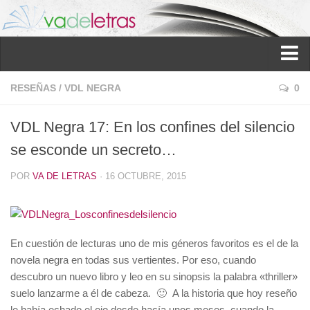
Inicio
RESEÑAS
/
VDL NEGRA
0
Reseñas
VDL Negra 17: En los confines del silencio
Ver reseñas
se esconde un secreto…
Política de reseñas
POR
VA DE LETRAS
· 16 OCTUBRE, 2015
Recomendados
Novela negra
Sobre mí
En cuestión de lecturas uno de mis géneros favoritos es el de la
Colaboran
novela negra en todas sus vertientes. Por eso, cuando
descubro un nuevo libro y leo en su sinopsis la palabra «thriller»
Contacto
suelo lanzarme a él de cabeza. 🙂 A la historia que hoy reseño
le había echado el ojo desde hacía unos meses, cuando la