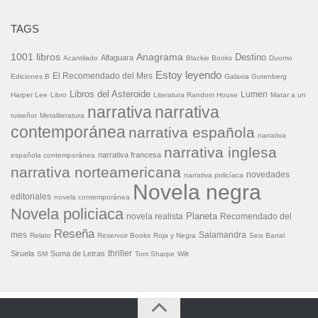
TAGS
1001 libros
Anagrama
Destino
Alfaguara
Acantilado
Blackie Books
Duomo
Estoy leyendo
El Recomendado del Mes
Ediciones B
Galaxia Gutenberg
Libros del Asteroide
Lumen
Harper Lee
Libro
Literatura Random House
Matar a un
narrativa
narrativa
ruiseñor
Metaliteratura
contemporánea
narrativa española
narrativa
narrativa inglesa
narrativa francesa
española contemporánea
narrativa norteamericana
novedades
narrativa policíaca
Novela negra
editoriales
novela contemporánea
Novela policiaca
Planeta
novela realista
Recomendado del
Reseña
mes
Salamandra
Relato
Reservoir Books
Roja y Negra
Seix Barral
thriller
Siruela
Suma de Letras
SM
Tom Sharpe
Wilt